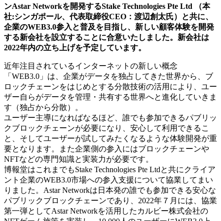
ンAstar Networkを開発するStake Technologies Pte Ltd （本
社:シンガポール、代表取締役CEO：渡辺創太氏）と共に、
企業のWEB3.0参入と普及を目指し、新しい顧客体験を開発
する新会社を設立することに合意いたしました。新会社は
2022年内の立ち上げを予定しています。
近年注目されているインターネットの新しい概念
「WEB3.0」は、企業がデータを独占してきた世界から、ブ
ロックチェーンをはじめとする分散技術の活用により、ユー
ザー自らがデータを管理・共有する世界へと進化していきま
す（独占から分散）。
ユーザー主導になればなるほど、誰でも参加できるパブリッ
クブロックチェーンが必要になり、安心して利用できるこ
と、そしてユーザーが試してみたくなるような体験開発が重
要となります。また企業側の参入にはブロックチェーンや
NFTなどの専門知識と実装力が必要です。
博報堂はこれまでもStake Technologies Pte Ltdと共にクライア
ント企業のWEB3.0市場への参入支援について協業してまい
りました。Astar Networkは日本発の誰でも参加できる安心な
パブリックブロックチェーンであり、2022年７月には、協業
第一弾としてAstar Networkを活用したカルビー株式会社の