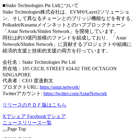
■Stake Technologies Pte Ltdについて
Stake Technologies株式会社は、EVMやLayer2ソリューショ
ン、そして異なるチェーンとのブリッジ機能などを有する、
Polkadot/Kusamaメインネットとのハブブロックチェーン
「Astar Network/Shiden Network」を開発しています。
同社は約33億円規模のファンドを組成しており、「Astar
Network/Shiden Network」に貢献するプロジェクトや組織に
経済的支援と技術的支援の両方を行っています。
会社名：Stake Technologies Pte Ltd
所在地：105 CECIL STREET #24-02 THE OCTAGON
SINGAPORE
代表者：CEO 渡邉創太
プロダクトURL:
https://astar.network/
Twitterアカウント:
https://twitter.com/AstarNetwork
リリースのＰＤＦ版はこちら
Xでシェア
Facebookでシェア
ニュースリリース一覧
Page Top