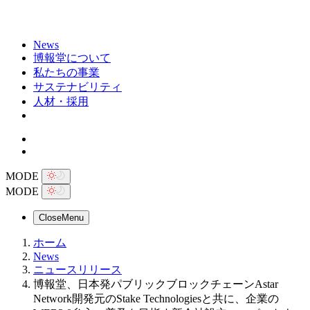
News
博報堂について
私たちの事業
サステナビリティ
人材・採用
MODE
MODE
Close
Menu
ホーム
News
ニュースリリース
博報堂、日本発パブリックブロックチェーンAstar
Network開発元のStake Technologiesと共に、企業の