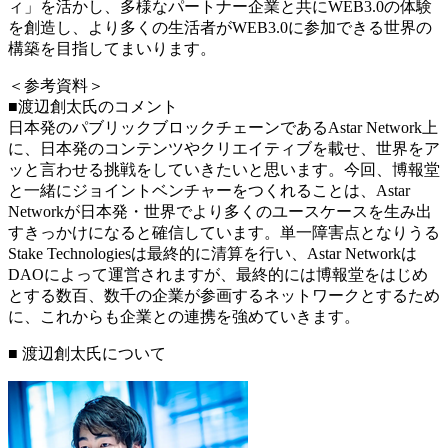
ィ」を活かし、多様なパートナー企業と共にWEB3.0の体験
を創造し、より多くの生活者がWEB3.0に参加できる世界の
構築を目指してまいります。
＜参考資料＞
■渡辺創太氏のコメント
日本発のパブリックブロックチェーンであるAstar Network上
に、日本発のコンテンツやクリエイティブを載せ、世界をア
ッと言わせる挑戦をしていきたいと思います。今回、博報堂
と一緒にジョイントベンチャーをつくれることは、Astar
Networkが日本発・世界でより多くのユースケースを生み出
すきっかけになると確信しています。単一障害点となりうる
Stake Technologiesは最終的に清算を行い、Astar Networkは
DAOによって運営されますが、最終的には博報堂をはじめ
とする数百、数千の企業が参画するネットワークとするため
に、これからも企業との連携を強めていきます。
■ 渡辺創太氏について