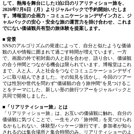
して、熱海を舞台にした1泊2日のリアリティショー旅を、
2026年7月6日（月）よりジャルパックで予約開始いたしま
す。博報堂の企画力・コミュニケーションデザイン力と、ジ
ャルパックの安心・安全な旅の運営力を掛け合わせ、これま
でにない価値観共有型の旅体験を提案します。
■ 背景
SNSのアルゴリズムの発達によって、自分と似たような価値
観の人や情報に囲まれて過ごす時間が増えています。一方
で、画面の外で初対面の人と顔を合わせ、語り合い、価値観
の合う仲間とつながる機会は限られています。博報堂はこれ
まで、人と人、人と社会をつなぐコミュニケーションデザイ
ンに取り組んできました。その知見を活かし、今回のツアー
では性別や世代を問わず“価値観の合う旅仲間”を見つけるこ
とをテーマにした、新しい形の旅行ツアーをジャルパックと
共同で開発しました。
■「リアリティショー旅」とは
「リアリティショー旅」は、お互いの価値観に触れ、自分の
価値観に気づくことで、一生モノの「旅仲間」を見つけられ
るかもしれない、体験型パッケージ旅行です。参加者が知ら
されるのは集合場所と集合時間のみ。リアリティショーのよ