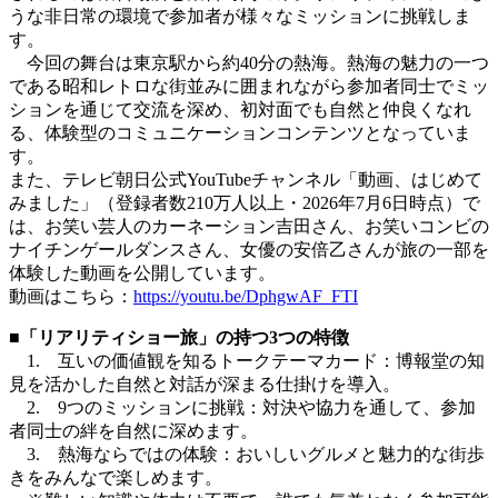
うな非日常の環境で参加者が様々なミッションに挑戦しま
す。
今回の舞台は東京駅から約40分の熱海。熱海の魅力の一つ
である昭和レトロな街並みに囲まれながら参加者同士でミッ
ションを通じて交流を深め、初対面でも自然と仲良くなれ
る、体験型のコミュニケーションコンテンツとなっていま
す。
また、テレビ朝日公式YouTubeチャンネル「動画、はじめて
みました」（登録者数210万人以上・2026年7月6日時点）で
は、お笑い芸人のカーネーション吉田さん、お笑いコンビの
ナイチンゲールダンスさん、女優の安倍乙さんが旅の一部を
体験した動画を公開しています。
動画はこちら：
https://youtu.be/DphgwAF_FTI
■「リアリティショー旅」の持つ3つの特徴
1. 互いの価値観を知るトークテーマカード：博報堂の知
見を活かした自然と対話が深まる仕掛けを導入。
2. 9つのミッションに挑戦：対決や協力を通して、参加
者同士の絆を自然に深めます。
3. 熱海ならではの体験：おいしいグルメと魅力的な街歩
きをみんなで楽しめます。