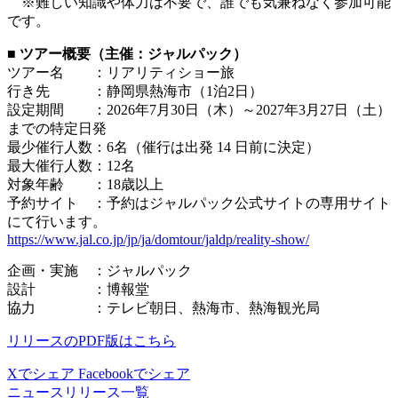
※難しい知識や体力は不要で、誰でも気兼ねなく参加可能
です。
■ ツアー概要（主催：ジャルパック）
ツアー名 ：リアリティショー旅
行き先 ：静岡県熱海市（1泊2日）
設定期間 ：2026年7月30日（木）～2027年3月27日（土）
までの特定日発
最少催行人数：6名（催行は出発 14 日前に決定）
最大催行人数：12名
対象年齢 ：18歳以上
予約サイト ：予約はジャルパック公式サイトの専用サイト
にて行います。
https://www.jal.co.jp/jp/ja/domtour/jaldp/reality-show/
企画・実施 ：ジャルパック
設計 ：博報堂
協力 ：テレビ朝日、熱海市、熱海観光局
リリースのPDF版はこちら
Xでシェア
Facebookでシェア
ニュースリリース一覧