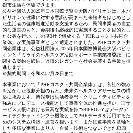
都市生活を体験できます。
公益社団法人2025年日本国際博覧会大阪パビリオンは、本パ
ビリオンで健康に対する意識が高まった来館者をはじめとし
た生活者の健康増進活動を支援するため、民間事業者の自立
的な運営のもと、会期後も継続的に実施することを目的とし
た公募を行い、この度3社で構成する「PHRコネクト共同企
業体」が実施事業者として選定されました。PHRコネクト共
同企業体は、公益社団法人2025年日本国際博覧会大阪パビリ
オンと「ミライのヘルスケア活動サポート事業業務委託」に
関する契約を締結、万博のレガシーを社会実装する事業を推
進します。
※契約期間：令和8年2月28日まで
本事業において「PHRコネクト共同企業体」は、各社の強み
を活かした役割分担のもと、未来のヘルスケアサービスの構
築に挑みます。博報堂は生活者発想・クリエイティビティを
強みにプロデュース機能として事業全体の推進を担い、ITサ
ービス支援における豊富な実績を持つBIPROGYはデータア
ーキテクチャ・インフラ機能としてPHRデータを活用するた
めのシステム構築・運営を担います。また鉄道事業を基軸と
した多様な事業により人・企業・技術をつないできたJR西