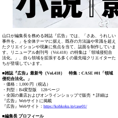
山口が編集長を務める雑誌『広告』では、「さあ、うれしい
事件を。」を全体テーマに据え、既存の方法論や常識を超え
たクリエイションや現象に焦点を当て、誌面を制作していま
す。リニューアル創刊号（Vol.418）の特集は「領域侵犯合
法化。」、自ら領域を拡張する多くの最先端クリエイターた
ちが登場しています。
■雑誌『広告』最新号（Vol.418） 特集：CASE #01「領域
侵犯合法化。」
・価格：1,000 円（税込）
・判型：B4変型版 128ページ
・全国の書店およびオンラインショップで販売 ＊詳細は
『広告』Webサイトに掲載
『広告』Webサイト：
https://kohkoku.jp/case01/
■編集長 プロフィール