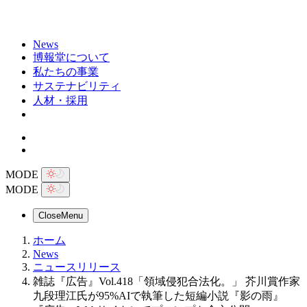
News
博報堂について
私たちの事業
サステナビリティ
人材・採用
MODE
MODE
Close
Menu
ホーム
News
ニュースリリース
雑誌『広告』Vol.418「領域侵犯合法化。」 芥川賞作家
九段理江氏が95%AIで執筆した短編小説『影の雨』