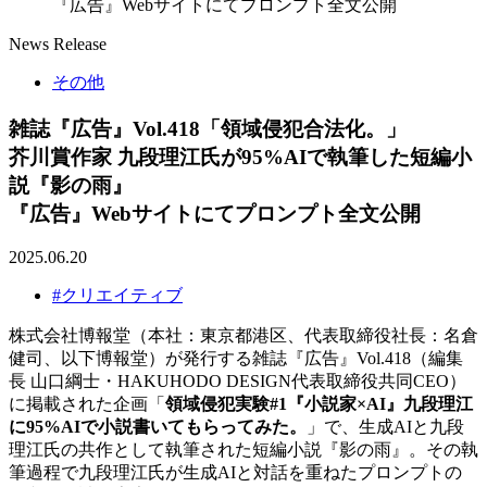
『広告』Webサイトにてプロンプト全文公開
News Release
その他
雑誌『広告』Vol.418「領域侵犯合法化。」
芥川賞作家 九段理江氏が95%AIで執筆した短編小
説『影の雨』
『広告』Webサイトにてプロンプト全文公開
2025.06.20
#クリエイティブ
株式会社博報堂（本社：東京都港区、代表取締役社長：名倉
健司、以下博報堂）が発行する雑誌『広告』Vol.418（編集
長 山口綱士・HAKUHODO DESIGN代表取締役共同CEO）
に掲載された企画「
領域侵犯実験#1『小説家×AI』九段理江
に95%AIで小説書いてもらってみた。
」で、生成AIと九段
理江氏の共作として執筆された短編小説『影の雨』。その執
筆過程で九段理江氏が生成AIと対話を重ねたプロンプトの