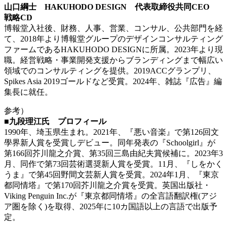
山口綱士 HAKUHODO DESIGN 代表取締役共同CEO
戦略CD
博報堂入社後、財務、人事、営業、コンサル、公共部門を経
て、2018年より博報堂グループのデザインコンサルティング
ファームであるHAKUHODO DESIGNに所属。2023年より現
職。経営戦略・事業開発支援からブランディングまで幅広い
領域でのコンサルティングを提供。2019ACCグランプリ、
Spikes Asia 2019ゴールドなど受賞。2024年、雑誌『広告』編
集長に就任。
参考）
■九段理江氏 プロフィール
1990年、埼玉県生まれ。2021年、『悪い音楽』で第126回文
學界新人賞を受賞しデビュー。同年発表の『Schoolgirl』が
第166回芥川龍之介賞、第35回三島由紀夫賞候補に。2023年3
月、同作で第73回芸術選奨新人賞を受賞。11月、『しをかく
うま』で第45回野間文芸新人賞を受賞。2024年1月、『東京
都同情塔』で第170回芥川龍之介賞を受賞。英国出版社・
Viking Penguin Inc.が『東京都同情塔』の全言語翻訳権(アジ
ア圏を除く)を取得、2025年に10カ国語以上の言語で出版予
定。