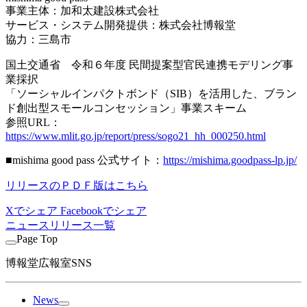
事業主体：加和太建設株式会社
サービス・システム開発提供：株式会社博報堂
協力：三島市
国土交通省 令和６年度 民間提案型官民連携モデリング事
業採択
「ソーシャルインパクトボンド（SIB）を活用した、ブラン
ド創出型スモールコンセッション」事業スキーム
参照URL：
https://www.mlit.go.jp/report/press/sogo21_hh_000250.html
■mishima good pass 公式サイト：
https://mishima.goodpass-lp.jp/
リリースのＰＤＦ版はこちら
Xでシェア
Facebookでシェア
ニュースリリース一覧
Page Top
博報堂広報室SNS
News