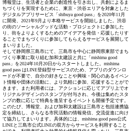
博報堂は、生活者と企業の創造性を引き出し、共創によるま
ちづくりを実現するために、東京・渋谷エリアを対象とした
デジタルアプリサービス「shibuya good pass」を2020年11月
に開発、2021年9月より本格サービスを開始しました。渋谷
の街のソーシャルグッドな活動・プロジェクトに参加した
り、街をよりよくするためのアイデアを発信・応援したりす
ることでまちづくりに参加してもらえるサービスを展開して
まいりました。
そして静岡県三島市にて、三島市を中心に静岡県東部でまち
づくり事業に取り組む加和太建設と共に「mishima good
pass」を2024年10月20日からスタートしました。mishima
good pass はLINE登録型サービスのため、アプリのダウンロ
ードが不要で、自分の好きなことや興味・関心のあるイベン
ト情報や団体の活動に、より気軽に参加、応援することがで
きます。また利用者には、アクションに応じてアプリ上でオ
リジナルデザインのスタンプが付与され、今後は集めたスタ
ンプの数に応じて特典を進呈するイベントも開催予定です。
このたび、博報堂、および加和太建設は三島市と包括連携協
定を締結し、さらなる市民活動の情報発信、交流促進に向け
て協力してまいります。具体的には、mishima good pass公式
LINEと三島市公式LINEの双方からサービスを利用すること