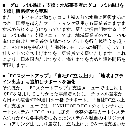
■「グローバル進出」支援：地域事業者のグローバル進出を
支援し販路拡大を実現
また、ヒトとモノの動きがコロナ禍以前の水準に回復するに
つれ、国境を越えたマーケティング活用が各事業者にますま
す求められるようになっています。新たに提供開始する「グ
ローバル進出」支援メニューでは、地域事業者のグローバル
進出に向けた生活者や市場のインプットを行う勉強会を起点
に、ASEANを中心とした海外ECモールへの展開、そして自
社サイトの立ち上げまでを一気通貫で支援いたします。これ
により、日本国内だけでなく、海外までを含めた販路開拓を
実現します。
■「ECスタートアップ」「自社EC立ち上げ」「地域オフラ
イン出店」も追加しサポートを強化
そのほか、「ECスタートアップ」支援メニューではこれま
でECを活用してこなかった事業者向けに、チャネル選定か
ら日々の広告/CRM運用を一括でサポート。「自社EC立ち上
げ」支援メニューでは、HAKUHODO EC＋のオリジナルカ
ートシステム「EC Cart+」に加え、既存の各種カートシステ
ムのなかから各事業者にあったシステムを独自のオリジナル
スコアリング法により選定し、立ち上げまでを一括支援いた