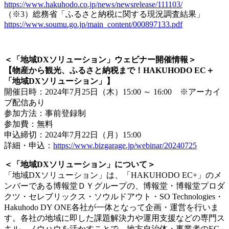
https://www.hakuhodo.co.jp/news/newsrelease/111103/
（※3）総務省「ふるさと納税に関する現況調査結果」
https://www.soumu.go.jp/main_content/000897133.pdf
-
＜「地域DXソリューション」ウェビナー開催情報＞
【物産から観光、ふるさと納税まで！HAKUHODO EC＋
「地域DXソリューション」】
開催日時：2024年7月25日（木）15:00 ～ 16:00 ※アーカイ
ブ配信あり
参加方法：事前登録制
参加費：無料
申込締切：2024年7月22日（月）15:00
詳細・申込：
https://www.bizgarage.jp/webinar/20240725
＜「地域DXソリューション」について＞
「地域DXソリューション」は、「HAKUHODO EC+」のメ
ンバーである博報堂ＤＹグループの、博報堂・博報堂プロダ
クツ・セレブリックス・ソウルドアウト・SO Technologies・
Hakuhodo DY ONE各社が一体となって企画・運営を行いま
す。各社の地域に即した課題解決力や運用支援などの専門ス
キル、ノウハウを活かすことで、地方自治体・事業者のEC