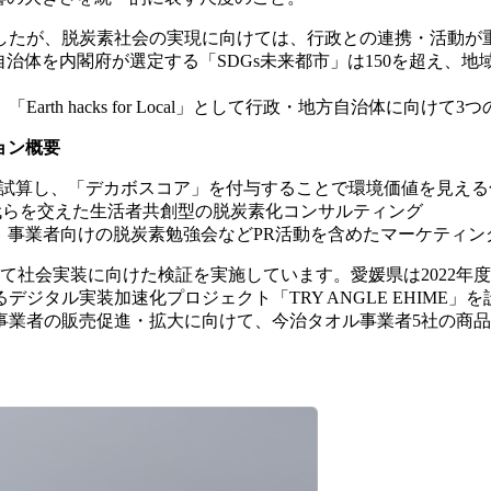
したが、脱炭素社会の実現に向けては、行政との連携・活動が
方自治体を内閣府が選定する「SDGs未来都市」は150を超え
th hacks for Local」として行政・地方自治体に向け
ション概要
を試算し、「デカボスコア」を付与することで環境価値を見える
代らを交えた生活者共創型の脱炭素化コンサルティング
売支援、事業者向けの脱炭素勉強会などPR活動を含めたマーケティ
て社会実装に向けた検証を実施しています。愛媛県は2022年
ル実装加速化プロジェクト「TRY ANGLE EHIME」を設立
事業者の販売促進・拡大に向けて、今治タオル事業者5社の商