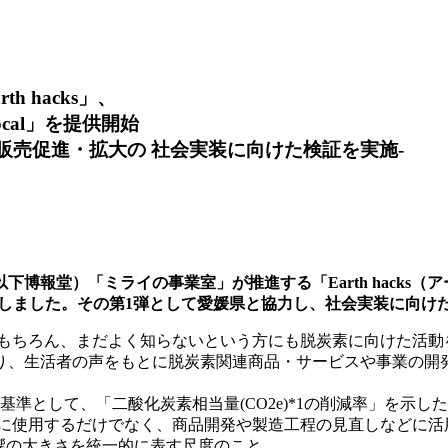
 hacks」、
Local」を提供開始
販売促進・拡大の 社会実装に向けた検証を実施-
博報堂）「ミライの事業室」が推進する「Earth hacks
」の提供を開始しました。その第1弾として愛媛県と協力し、社会実装に
がある方はもちろん、まだよく知らないという方にも脱炭素に向けた
り、生活者の声をもとに脱炭素関連商品・サービスや事業の開
基準として、「二酸化炭素相当量(CO2e)*1の削減率」を示
Rに使用するだけでなく、商品開発や製造工程の見直しなどに活
影響の大きさを統一的に表す尺度のこと。