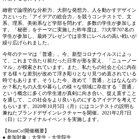
緻密で論理的な分析力、大胆な発想力、人を動かすデザイン
力といった「アイデアの総合力」を競うコンテストで、文
系、理系、美術系など学部を問わず、多数の学生が参加しま
す。「秘密」をテーマに実施した昨年度は、73大学707名の
学生が参加し、最終プレゼンでは非常にレベルの高い戦いが
繰り広げられました。
今年のテーマは「普通」。今、新型コロナウイルスによっ
て、これまで当たり前だった日常が形を変え、「ニューノー
マル」が模索されています。また、私たちの社会と心に内在
する様々な差別が改めて浮き彫りとなり見つめ直されている
時でもあります。そうした今、改めて「普通」とはなんなの
か？私たちの人生や暮らしの様々な領域に存在する「普通」
という概念に多くの学生達が真剣に向き合い、捉え直すこと
を通して、この社会をより良いものにするアイデアを考えて
もらいます。2020年10月5日（月）にはコンテストの説明も
兼ねたブランドデザインレクチャーを開催。2021年2月7日
（日）にファイナルイベントを実施します。
【BranCo!開催概要】
● 参加対象：大学生・大学院生