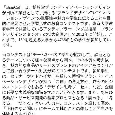
「BranCo!」は、博報堂ブランド・イノベーションデザイン
が日頃の業務として手掛ける“ブランドデザイン”や“イノベ
ーションデザイン”の重要性や魅力を学生に伝えることを目
的に発足させた学習形式の教育コンテストです。東京大学教
養学部で開講しているアクティブラーニング型授業「ブラン
ドデザインスタジオ」の拡大企画として2012年に開始し、こ
れまで、150を超える大学から4786名もの学生が参加してい
ます。
当コンテストは1チーム3～6名の学生が協力して、課題とな
るテーマについて様々な視点から調べ、その本質を考え抜
き、魅力的な商品やサービスブランドのアイデアをつくりだ
して競い合うチーム対抗形式のコンテストです。参加学生
は、セミナーやアドバイザーを通して博報堂ブランド・イノ
ベーションデザインが持つ「共創」の考え方や、昨今のビジ
ネストレンドでもある「デザイン思考プロセス」など、企画
に必要な実践的な知識を学ぶことができます。また、あらゆ
る商品・サービス開発の基本プロセスとなる「調べる」「考
える」「つくる」といった力を、コンテストを通じて高め、
「正解のない問い」にチームで挑むことの難しさと面白さを
体験するものです。