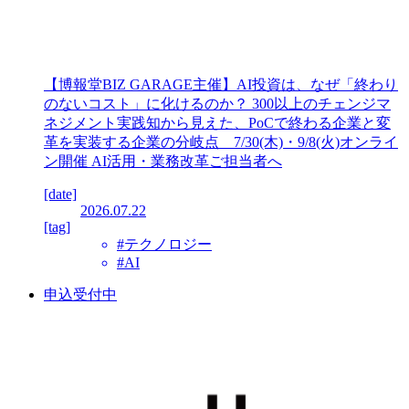
【博報堂BIZ GARAGE主催】AI投資は、なぜ「終わり
のないコスト」に化けるのか？ 300以上のチェンジマ
ネジメント実践知から見えた、PoCで終わる企業と変
革を実装する企業の分岐点 7/30(木)・9/8(火)オンライ
ン開催 AI活用・業務改革ご担当者へ
[date]
2026.07.22
[tag]
#テクノロジー
#AI
申込受付中