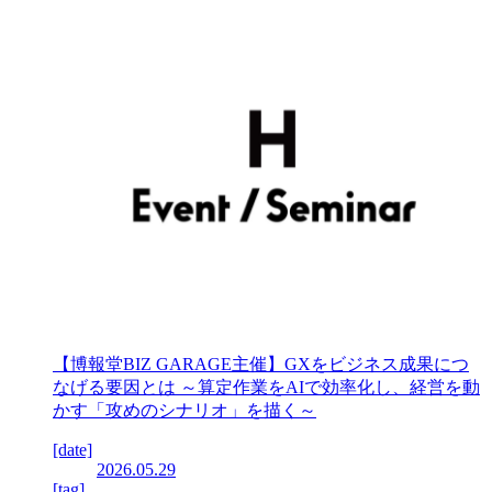
【博報堂BIZ GARAGE主催】GXをビジネス成果につ
なげる要因とは ～算定作業をAIで効率化し、経営を動
かす「攻めのシナリオ」を描く～
[date]
2026.05.29
[tag]