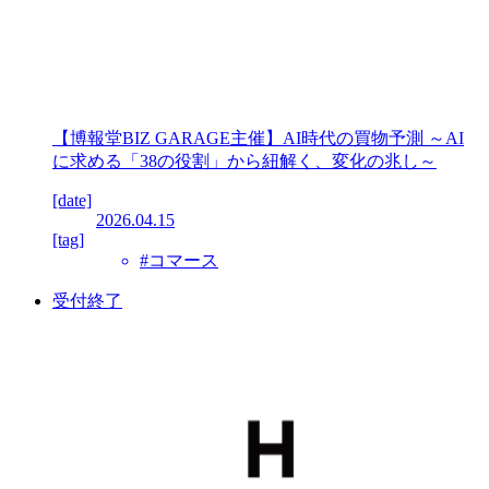
【博報堂BIZ GARAGE主催】AI時代の買物予測 ～AI
に求める「38の役割」から紐解く、変化の兆し～
[date]
2026.04.15
[tag]
#コマース
受付終了