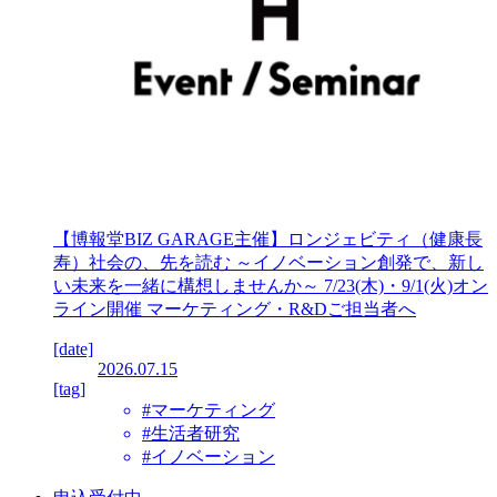
【博報堂BIZ GARAGE主催】ロンジェビティ（健康長
寿）社会の、先を読む ～イノベーション創発で、新し
い未来を一緒に構想しませんか～ 7/23(木)・9/1(火)オン
ライン開催 マーケティング・R&Dご担当者へ
[date]
2026.07.15
[tag]
#マーケティング
#生活者研究
#イノベーション