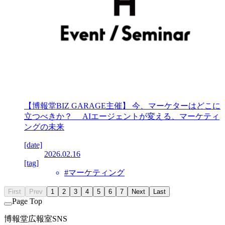
【博報堂BIZ GARAGE主催】 今、マーケターはどこに
立つべきか？ AIエージェントが変える、マーケティ
ングの未来
[date]
2026.02.16
[tag]
#マーケティング
First
Prev
1
2
3
4
5
6
7
Next
Last
Page Top
博報堂広報室SNS