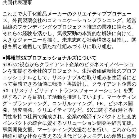
共同代表理事
これまで大手化粧品メーカーのクリエイティブプロデュー
ス、外資製薬会社のコミュニケーションプランニング、経営
目線のブランディングやプロジェクト推進の業務に携わる。
それらの経験を活かし、気候変動の本質的な解決に向けて、
大きなジャーニーを描く。未来志向な社会構築を目指し、関
係各所と連携して新たな仕組みづくりに取り組む。
■博報堂SXプロフェッショナルズについて
SDGsの視点からクライアント企業のビジネスイノベーショ
ンを支援する全社的プロジェクト。生活者価値転換のプロフ
ェッショナルとして、サステナブルな取り組みを生活者にと
って実感できる価値に転換・再設計し、クライアント企業の
SX（サステナビリティ・トランスフォーメーション）を実
現することを目指して活動を推進しています。マーケティン
グ・ブランディング、コンサルティング、PR、ビジネス開
発、研究開発、クリエイティブなど、SXに関する経験と専
門性を持つ社員で編成され、企業の経済インパクトと社会的
インパクトの統合に資するソリューション開発や経営支援、
事業開発支援、マーケティング支援などを行い、これからの
持続可能な社会を支える次世代ビジネスモデルの創造に貢献