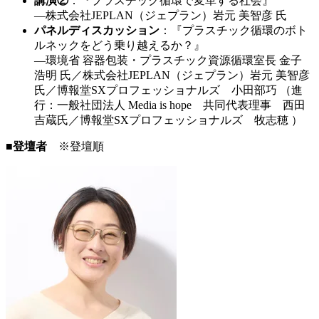
講演②
：『プラスチック循環で変革する社会』
―株式会社JEPLAN（ジェプラン）岩元 美智彦 氏
パネルディスカッション
：『プラスチック循環のボト
ルネックをどう乗り越えるか？』
―環境省 容器包装・プラスチック資源循環室長 金子
浩明 氏／株式会社JEPLAN（ジェプラン）岩元 美智彦
氏／博報堂SXプロフェッショナルズ 小田部巧 （進
行：一般社団法人 Media is hope 共同代表理事 西田
吉蔵氏／博報堂SXプロフェッショナルズ 牧志穂 ）
■登壇者
※登壇順