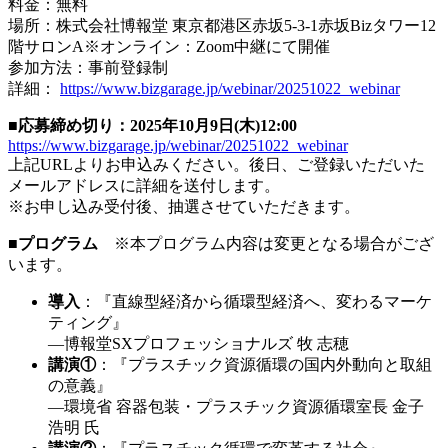
料金：無料
場所：株式会社博報堂 東京都港区赤坂5-3-1赤坂Bizタワー12
階サロンA※オンライン：Zoom中継にて開催
参加方法：事前登録制
詳細：
https://www.bizgarage.jp/webinar/20251022_webinar
■応募締め切り：2025年10月9日(木)12:00
https://www.bizgarage.jp/webinar/20251022_webinar
上記URLよりお申込みください。後日、ご登録いただいた
メールアドレスに詳細を送付します。
※お申し込み受付後、抽選させていただきます。
■プログラム
※本プログラム内容は変更となる場合がござ
います。
導入
：『直線型経済から循環型経済へ、変わるマーケ
ティング』
―博報堂SXプロフェッショナルズ 牧 志穂
講演①
：『プラスチック資源循環の国内外動向と取組
の意義』
―環境省 容器包装・プラスチック資源循環室長 金子
浩明 氏