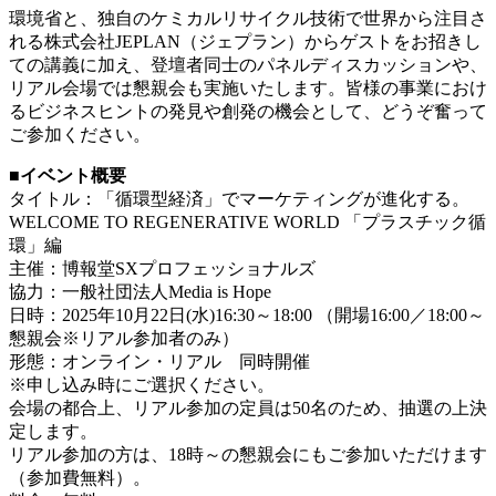
環境省と、独自のケミカルリサイクル技術で世界から注目さ
れる株式会社JEPLAN（ジェプラン）からゲストをお招きし
ての講義に加え、登壇者同士のパネルディスカッションや、
リアル会場では懇親会も実施いたします。皆様の事業におけ
るビジネスヒントの発見や創発の機会として、どうぞ奮って
ご参加ください。
■イベント概要
タイトル：「循環型経済」でマーケティングが進化する。
WELCOME TO REGENERATIVE WORLD 「プラスチック循
環」編
主催：博報堂SXプロフェッショナルズ
協力：一般社団法人Media is Hope
日時：2025年10月22日(水)16:30～18:00 （開場16:00／18:00～
懇親会※リアル参加者のみ）
形態：オンライン・リアル 同時開催
※申し込み時にご選択ください。
会場の都合上、リアル参加の定員は50名のため、抽選の上決
定します。
リアル参加の方は、18時～の懇親会にもご参加いただけます
（参加費無料）。