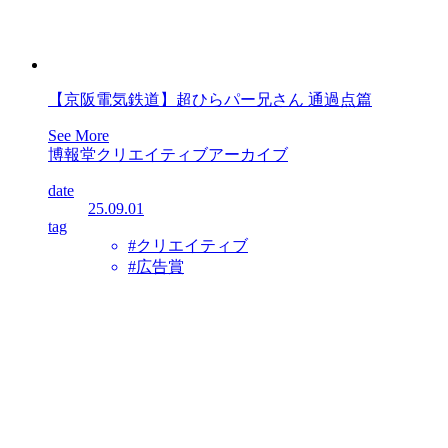
【京阪電気鉄道】超ひらパー兄さん 通過点篇
See More
博報堂クリエイティブアーカイブ
date
25.09.01
tag
#クリエイティブ
#広告賞