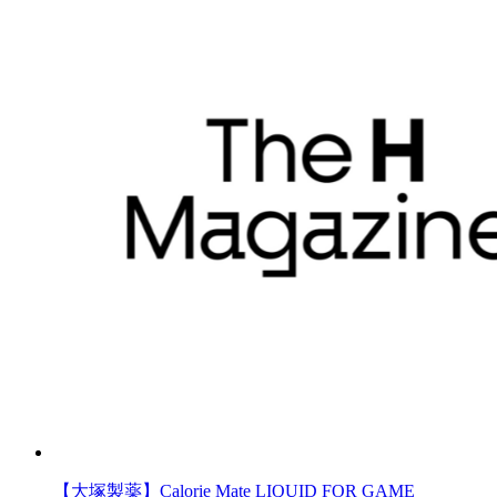
【大塚製薬】Calorie Mate LIQUID FOR GAME