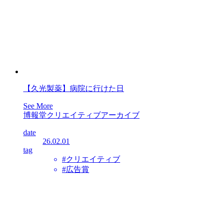
【久光製薬】病院に行けた日
See More
博報堂クリエイティブアーカイブ
date
26.02.01
tag
#クリエイティブ
#広告賞