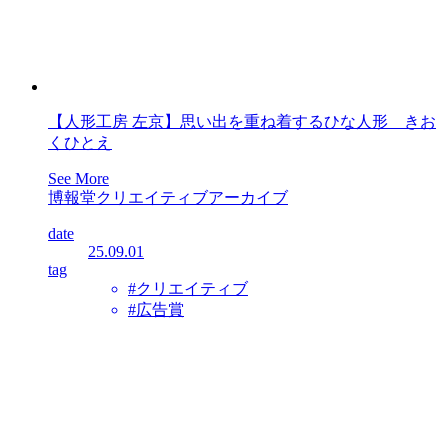
【人形工房 左京】思い出を重ね着するひな人形 きお
くひとえ
See More
博報堂クリエイティブアーカイブ
date
25.09.01
tag
#クリエイティブ
#広告賞