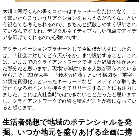
大川：
河野くんの書くコピーはキャッチーなだけでなく、こ
う書いたらこういうリアクションをもらえるだろうな、とい
う視点でも考えられるので、きちんと拡散しやすく設計され
ているんですよね。デジタルネイティブらしい視点でアイデ
アを広げてくれるので心強いです。
アクティベーションプラナーとして今回僕が大切にしたの
は、「社会に対してどう広がるか」まで設計すること。これ
は、いままでのクライアントワークで培った経験が生かされ
た部分だと思います。現場で体験できる人数が限られている
からこそ、PRが大事。「鈴木vs佐藤」という構図や「苗字
の観光資源化」といったキーワードなど、メディアが取りあ
げたくなるポイントを押さえてリリースすることにも注力し
ました。これは入社当時ではできないことだったと思います
し、クライアントワークで経験を積んだことが糧になってい
ると感じます。
生活者発想で地域のポテンシャルを発
掘。いつか地元を盛りあげる企画に携