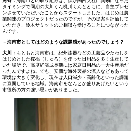
河野：
海南市との取り組みは、僕が関西支社に異動になった
タイミングで同期の大川くん梶川くんとともに、自主プレゼ
ンさせていただいたことからスタートしました。はじめは農
業関連のプロジェクトだったのですが、その提案を評価して
いただき、鈴木サミットのご相談を受けることにつながった
んです。
－海南市としてはどのような課題感があったのでしょう？
大川：
もともと海南市は、紀州漆器などの工芸品やたわしを
はじめとした棕梠（しゅろ）を使った日用品を多く生産して
いた場所で、高度経済成長期には家庭日用品の一大生産地だ
ったんですよね。でも、安価な海外製品の流入などもあって
環境は大きく変化し、現在は人口減少・高齢化といった課題
に直面している地域。海南市をなんとか盛りあげたいという
市役所の方の強い思いがありました。