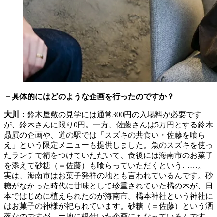
－具体的にはどのような企画を行ったのですか？
大川：
鈴木屋敷の見学には通常300円の入場料が必要です
が、鈴木さんに限り0円。一方、佐藤さんは5万円とする鈴木
贔屓の企画や、道の駅では「スズキの共食い・佐藤を喰ら
え」という限定メニューも提供しました。魚のスズキを使っ
たランチで精をつけていただいて、食後には海南市のお菓子
を添えて砂糖（＝佐藤）も喰らっていただくという……。
実は、海南市はお菓子発祥の地とも言われているんです。砂
糖がなかった時代に甘味として珍重されていた橘の木が、日
本ではじめに植えられたのが海南市。橘本神社という神社に
はお菓子の神様が祀られています。砂糖（＝佐藤）という洒
落なのですが、土地に根付いた企画にもなっているんです。