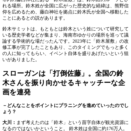
れる場所。鈴木姓が全国に広がった歴史的な経緯は、熊野信
仰を広めるため、藤白神社を拠点に鈴木氏が全国へ移動した
ことにあるとの説があります。
鈴木サミットは、もともとは鈴木という姓について研究して
いる歴史学者などが集まり、海南市ゆかりの場所を巡って議
論する学術的な場だったんです。2023年に「鈴木屋敷」の改
修工事が完了したこともあり、このタイミングでもっと多く
の人に知ってもらい、イベント自体を盛りあげたいという狙
いがありました。
スローガンは「打倒佐藤」。全国の鈴
木さんを振り向かせるキャッチーな企
画を連発
－どんなことをポイントにプラニングを進めていったのでし
ょう？
大川：
まず考えたのは「鈴木」という苗字自体が観光資源に
なるのではないかということ。 鈴木姓は全国に約176万人。