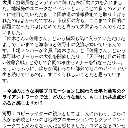
大川：
放送局などメディアに向けたPR活動に力を入れまし
た。地域発のユニークなイベントということで多くのメディ
アに注目していただき、全国放送の情報番組でも取り上げら
れたのはよかったですね。市役所の方も、ここまで全国的に
話題になったのははじめてだと言って大変よろこんでくださ
いました。
「鈴木さんvs佐藤さん」という構図も気に入っていただけた
ようで、いまでも海南市と佐野市の交流が続いているんで
す。出場メンバーが全員「鈴木さん」と「佐藤さん」という
草野球やサッカーの大会を開催したり、「天下分け目の鈴木
vs佐藤合戦」と称して合同の移住セミナーを行なったり…。
そういうふうに、僕らが関わらない部分でもこのアイデアが
生き続けているのは、すごくうれしいことだと思っていま
す。
－今回のような地域プロモーションに関わる仕事と通常のク
ライアントワークでは、どのような違い、もしくは共通点が
あると感じますか？
河野：
コピーライターの視点としては、人に伝わり、さらに
広がる表現というのは地域プロモーションでもクライアント
ワークでも変わらないんだと感じました。コアとなるコンセ