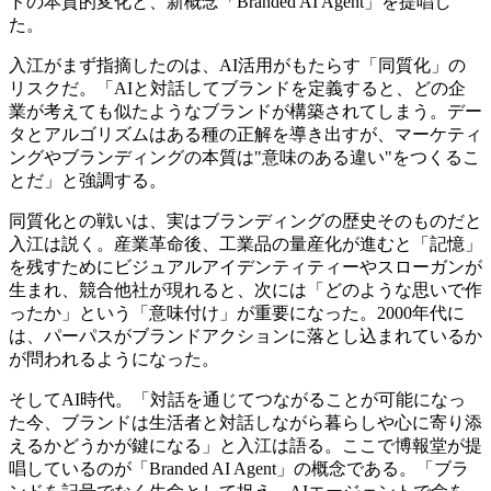
ドの本質的変化と、新概念「Branded AI Agent」を提唱し
た。
入江がまず指摘したのは、AI活用がもたらす「同質化」の
リスクだ。「AIと対話してブランドを定義すると、どの企
業が考えても似たようなブランドが構築されてしまう。デー
タとアルゴリズムはある種の正解を導き出すが、マーケティ
ングやブランディングの本質は"意味のある違い"をつくるこ
とだ」と強調する。
同質化との戦いは、実はブランディングの歴史そのものだと
入江は説く。産業革命後、工業品の量産化が進むと「記憶」
を残すためにビジュアルアイデンティティーやスローガンが
生まれ、競合他社が現れると、次には「どのような思いで作
ったか」という「意味付け」が重要になった。2000年代に
は、パーパスがブランドアクションに落とし込まれているか
が問われるようになった。
そしてAI時代。「対話を通じてつながることが可能になっ
た今、ブランドは生活者と対話しながら暮らしや心に寄り添
えるかどうかが鍵になる」と入江は語る。ここで博報堂が提
唱しているのが「Branded AI Agent」の概念である。「ブラ