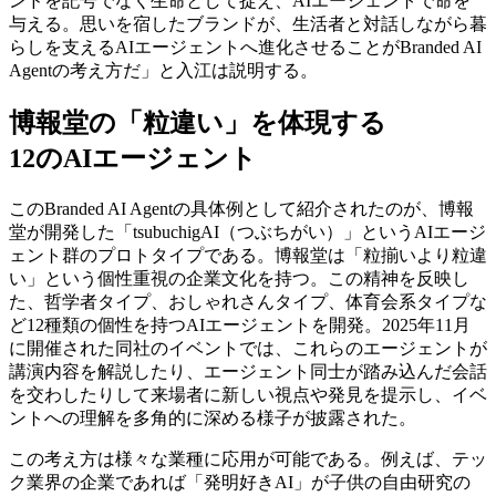
ンドを記号でなく生命として捉え、AIエージェントで命を
与える。思いを宿したブランドが、生活者と対話しながら暮
らしを支えるAIエージェントへ進化させることがBranded AI
Agentの考え方だ」と入江は説明する。
博報堂の「粒違い」を体現する
12のAIエージェント
このBranded AI Agentの具体例として紹介されたのが、博報
堂が開発した「tsubuchigAI（つぶちがい）」というAIエージ
ェント群のプロトタイプである。博報堂は「粒揃いより粒違
い」という個性重視の企業文化を持つ。この精神を反映し
た、哲学者タイプ、おしゃれさんタイプ、体育会系タイプな
ど12種類の個性を持つAIエージェントを開発。2025年11月
に開催された同社のイベントでは、これらのエージェントが
講演内容を解説したり、エージェント同士が踏み込んだ会話
を交わしたりして来場者に新しい視点や発見を提示し、イベ
ントへの理解を多角的に深める様子が披露された。
この考え方は様々な業種に応用が可能である。例えば、テッ
ク業界の企業であれば「発明好きAI」が子供の自由研究の