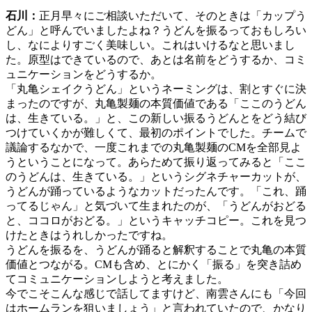
⽯川：
正月早々にご相談いただいて、そのときは「カップう
どん」と呼んでいましたよね？うどんを振るっておもしろい
し、なによりすごく美味しい。これはいけるなと思いまし
た。原型はできているので、あとは名前をどうするか、コミ
ュニケーションをどうするか。
「丸亀シェイクうどん」というネーミングは、割とすぐに決
まったのですが、丸亀製麺の本質価値である「ここのうどん
は、生きている。」と、この新しい振るうどんとをどう結び
つけていくかが難しくて、最初のポイントでした。チームで
議論するなかで、一度これまでの丸亀製麺のCMを全部見よ
うということになって。あらためて振り返ってみると「ここ
のうどんは、生きている。」というシグネチャーカットが、
うどんが踊っているようなカットだったんです。「これ、踊
ってるじゃん」と気づいて生まれたのが、「うどんがおどる
と、ココロがおどる。」というキャッチコピー。これを見つ
けたときはうれしかったですね。
うどんを振るを、うどんが踊ると解釈することで丸亀の本質
価値とつながる。CMも含め、とにかく「振る」を突き詰め
てコミュニケーションしようと考えました。
今でこそこんな感じで話してますけど、南雲さんにも「今回
はホームランを狙いましょう」と言われていたので、かなり