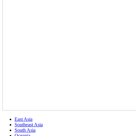
East Asia
Southeast Asia
South Asia
Oceania