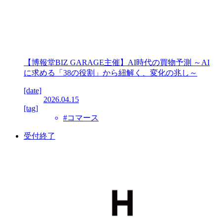
【博報堂BIZ GARAGE主催】AI時代の買物予測 ～AI
に求める「38の役割」から紐解く、変化の兆し～
[date]
2026.04.15
[tag]
#コマース
受付終了