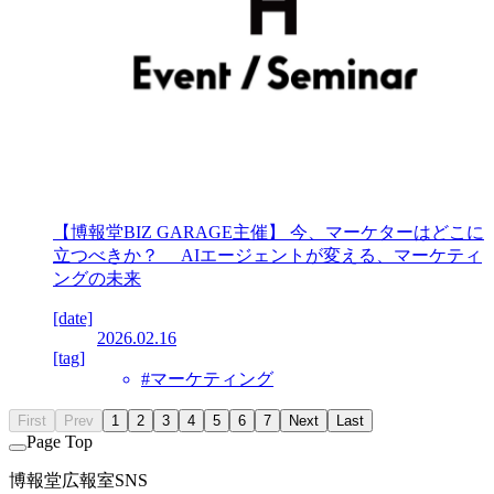
【博報堂BIZ GARAGE主催】 今、マーケターはどこに
立つべきか？ AIエージェントが変える、マーケティ
ングの未来
[date]
2026.02.16
[tag]
#マーケティング
First
Prev
1
2
3
4
5
6
7
Next
Last
Page Top
博報堂広報室SNS