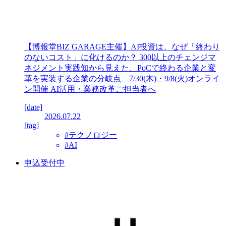
【博報堂BIZ GARAGE主催】AI投資は、なぜ「終わり
のないコスト」に化けるのか？ 300以上のチェンジマ
ネジメント実践知から見えた、PoCで終わる企業と変
革を実装する企業の分岐点 7/30(木)・9/8(火)オンライ
ン開催 AI活用・業務改革ご担当者へ
[date]
2026.07.22
[tag]
#テクノロジー
#AI
申込受付中