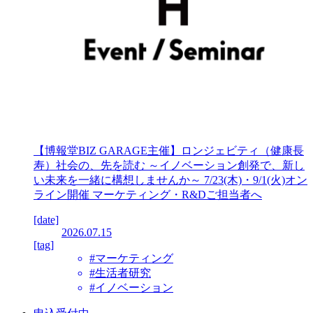
【博報堂BIZ GARAGE主催】ロンジェビティ（健康長
寿）社会の、先を読む ～イノベーション創発で、新し
い未来を一緒に構想しませんか～ 7/23(木)・9/1(火)オン
ライン開催 マーケティング・R&Dご担当者へ
[date]
2026.07.15
[tag]
#マーケティング
#生活者研究
#イノベーション