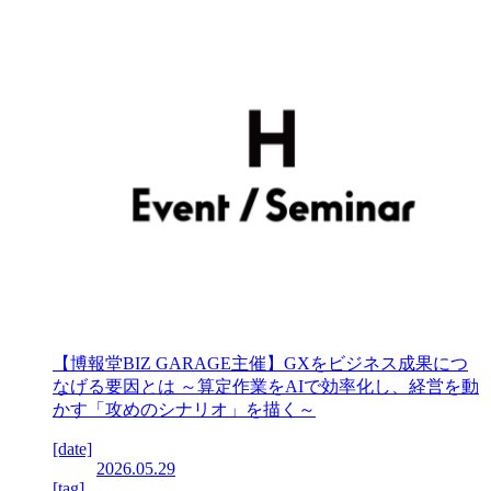
【博報堂BIZ GARAGE主催】GXをビジネス成果につ
なげる要因とは ～算定作業をAIで効率化し、経営を動
かす「攻めのシナリオ」を描く～
[date]
2026.05.29
[tag]