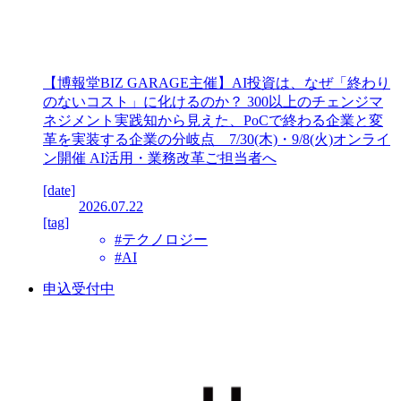
【博報堂BIZ GARAGE主催】AI投資は、なぜ「終わり
のないコスト」に化けるのか？ 300以上のチェンジマ
ネジメント実践知から見えた、PoCで終わる企業と変
革を実装する企業の分岐点 7/30(木)・9/8(火)オンライ
ン開催 AI活用・業務改革ご担当者へ
[date]
2026.07.22
[tag]
#テクノロジー
#AI
申込受付中