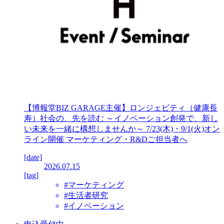
【博報堂BIZ GARAGE主催】ロンジェビティ（健康長
寿）社会の、先を読む ～イノベーション創発で、新し
い未来を一緒に構想しませんか～ 7/23(木)・9/1(火)オン
ライン開催 マーケティング・R&Dご担当者へ
[date]
2026.07.15
[tag]
#マーケティング
#生活者研究
#イノベーション