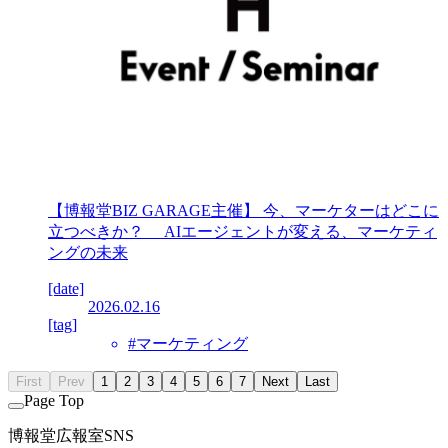
【博報堂BIZ GARAGE主催】 今、マーケターはどこに
立つべきか？ AIエージェントが変える、マーケティ
ングの未来
[date]
2026.02.16
[tag]
#マーケティング
First
Prev
1
2
3
4
5
6
7
Next
Last
Page Top
博報堂広報室SNS