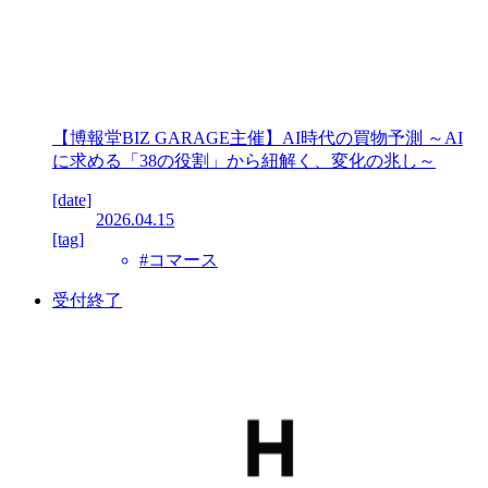
【博報堂BIZ GARAGE主催】AI時代の買物予測 ～AI
に求める「38の役割」から紐解く、変化の兆し～
[date]
2026.04.15
[tag]
#コマース
受付終了