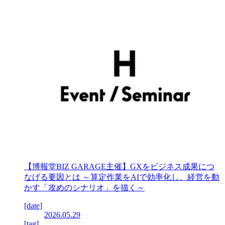
【博報堂BIZ GARAGE主催】GXをビジネス成果につ
なげる要因とは ～算定作業をAIで効率化し、経営を動
かす「攻めのシナリオ」を描く～
[date]
2026.05.29
[tag]