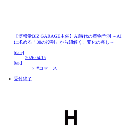
【博報堂BIZ GARAGE主催】AI時代の買物予測 ～AI
に求める「38の役割」から紐解く、変化の兆し～
[date]
2026.04.15
[tag]
#コマース
受付終了