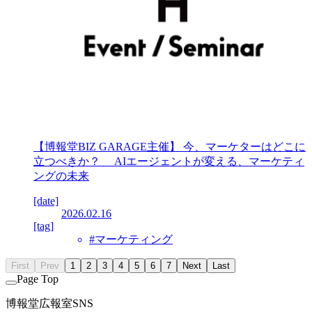
【博報堂BIZ GARAGE主催】 今、マーケターはどこに
立つべきか？ AIエージェントが変える、マーケティ
ングの未来
[date]
2026.02.16
[tag]
#マーケティング
First
Prev
1
2
3
4
5
6
7
Next
Last
Page Top
博報堂広報室SNS