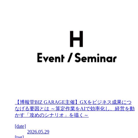
【博報堂BIZ GARAGE主催】GXをビジネス成果につ
なげる要因とは ～算定作業をAIで効率化し、経営を動
かす「攻めのシナリオ」を描く～
[date]
2026.05.29
[tag]