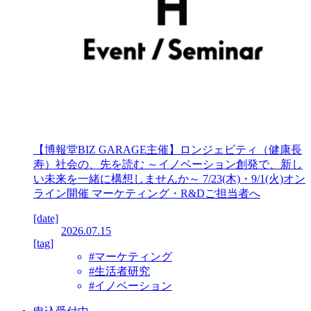
【博報堂BIZ GARAGE主催】ロンジェビティ（健康長
寿）社会の、先を読む ～イノベーション創発で、新し
い未来を一緒に構想しませんか～ 7/23(木)・9/1(火)オン
ライン開催 マーケティング・R&Dご担当者へ
[date]
2026.07.15
[tag]
#マーケティング
#生活者研究
#イノベーション