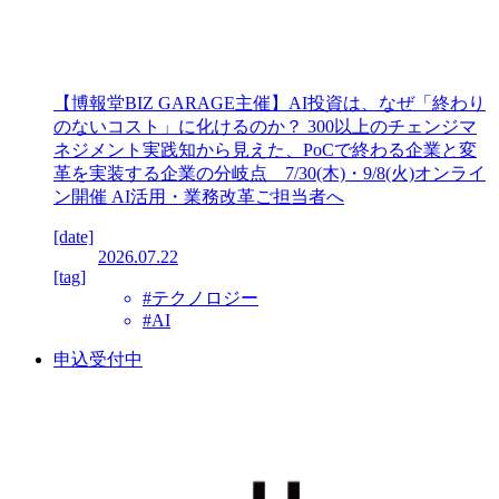
【博報堂BIZ GARAGE主催】AI投資は、なぜ「終わり
のないコスト」に化けるのか？ 300以上のチェンジマ
ネジメント実践知から見えた、PoCで終わる企業と変
革を実装する企業の分岐点 7/30(木)・9/8(火)オンライ
ン開催 AI活用・業務改革ご担当者へ
[date]
2026.07.22
[tag]
#テクノロジー
#AI
申込受付中