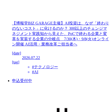
【博報堂BIZ GARAGE主催】AI投資は、なぜ「終わり
のないコスト」に化けるのか？ 300以上のチェンジマ
ネジメント実践知から見えた、PoCで終わる企業と変
革を実装する企業の分岐点 7/30(木)・9/8(火)オンライ
ン開催 AI活用・業務改革ご担当者へ
[date]
2026.07.22
[tag]
#テクノロジー
#AI
申込受付中