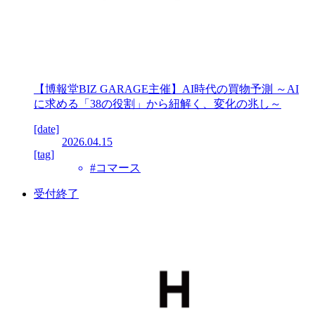
【博報堂BIZ GARAGE主催】AI時代の買物予測 ～AI
に求める「38の役割」から紐解く、変化の兆し～
[date]
2026.04.15
[tag]
#コマース
受付終了