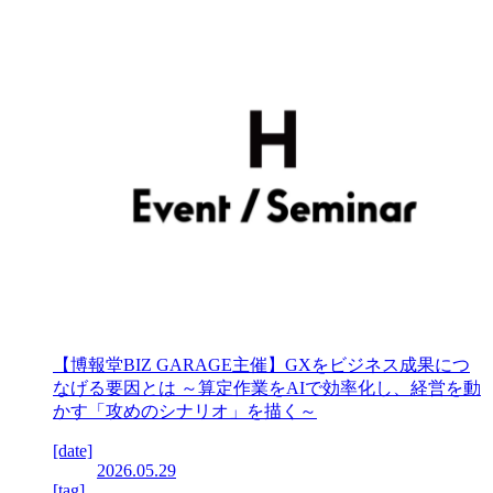
【博報堂BIZ GARAGE主催】GXをビジネス成果につ
なげる要因とは ～算定作業をAIで効率化し、経営を動
かす「攻めのシナリオ」を描く～
[date]
2026.05.29
[tag]