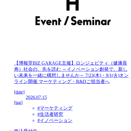
【博報堂BIZ GARAGE主催】ロンジェビティ（健康長
寿）社会の、先を読む ～イノベーション創発で、新し
い未来を一緒に構想しませんか～ 7/23(木)・9/1(火)オン
ライン開催 マーケティング・R&Dご担当者へ
[date]
2026.07.15
[tag]
#マーケティング
#生活者研究
#イノベーション