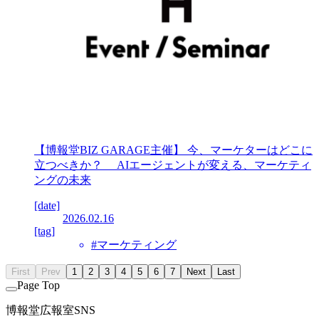
【博報堂BIZ GARAGE主催】 今、マーケターはどこに
立つべきか？ AIエージェントが変える、マーケティ
ングの未来
[date]
2026.02.16
[tag]
#マーケティング
First
Prev
1
2
3
4
5
6
7
Next
Last
Page Top
博報堂広報室SNS