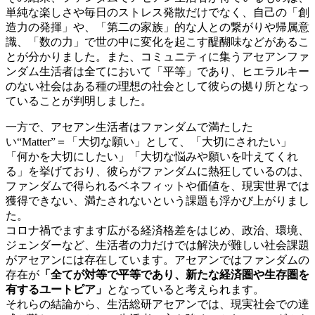
単純な楽しさや毎日のストレス発散だけでなく、自己の「創
造力の発揮」や、「第二の家族」的な人との繋がりや帰属意
識、「数の力」で世の中に変化を起こす醍醐味などがあるこ
とが分かりました。また、コミュニティに集うアセアンファ
ンダム生活者は全てにおいて「平等」であり、ヒエラルキー
のない社会はある種の理想の社会として彼らの拠り所となっ
ていることが判明しました。
一方で、アセアン生活者はファンダムで満たした
い“Matter”＝「大切な願い」として、「大切にされたい」
「何かを大切にしたい」「大切な悩みや願いを叶えてくれ
る」を挙げており、彼らがファンダムに熱狂しているのは、
ファンダムで得られるベネフィットや価値を、現実世界では
獲得できない、満たされないという課題も浮かび上がりまし
た。
コロナ禍でますます広がる経済格差をはじめ、政治、環境、
ジェンダーなど、生活者の力だけでは解決が難しい社会課題
がアセアンには存在しています。アセアンではファンダムの
存在が
「全てが対等で平等であり、新たな経済圏や生存圏を
有するユートピア」
となっていると考えられます。
それらの結論から、生活総研アセアンでは、現実社会での達