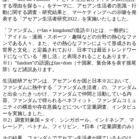
する理由を探る～』をテーマに、アセアン生活者の意識・行
動に関する調査・研究結果と、マーケティングへの示唆を発
表する「アセアン生活者研究2022」を実施いたしました。
「ファンダム」(=fan＋kingdomの造語※1)とは、一般的に
「アイドル・漫画・スポーツ・趣味などの分野の熱心なファ
ンである人々、また、その熱心なファンによって形成される
世界と文化」と定義されており、日本では最近トレンドワー
ドになっている「推し活」と表現されることもあります。
※1）”fandom”の語源はfan+dom（十国家、集合体を表す接尾
辞）など諸説あります。
生活総研アセアンは、アセアン６か国と日本※2において、
ファンダムに熱中する「ファンダム生活者」の、ファンダム
と出会ったきっかけ、ファンダムで仲間と活動している内
容、ファンダムで得られるベネフィット、ファンダムコミュ
ニティの構造や存在意義などについて定量調査、インタビュ
ーを実施しました。
※2）調査対象国＝タイ、シンガポール、インドネシア、マ
レーシア、ベトナム、フィリピン、*日本（*定量調査のみ）
その結果、ファンダムでアセアン生活者が得ているものは、