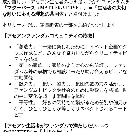
成が難しい、アセアン生活者の心を強くつかむファンダムを
『マターバース（MATTER-VERSE）』＝「生活者の大切
な願いに応える理想の共同体」
と名付けました。
本リリースでは、定量調査の一部をご紹介いたします。
【アセアンファンダムコミュニティの特徴】
「創造力」：一緒に楽しむために、イベント企画やグ
ッズ作成など、みんなで協力しながらクリエイティビ
ティを発揮
「第二の家族」：家族のように心から信頼し、ファン
ダム以外の事柄でも相談出来たり助け合えるピュアな
共助関係
「数の力」：集い、協力し、集団の数の力を活かし、
ファンダムトピックや社会のために影響力を発揮。世
の中に変化を起こす醍醐味を体験
「平等性」：好きの気持ちで繋がるため差別や偏見が
なく、ひとりひとりが等しくリスペクトされるユート
ピア
【アセアン生活者がファンダムで満たしたい、3つ
の“MATTER”＝「大切な願い」】