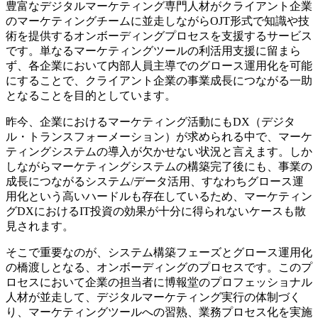
豊富なデジタルマーケティング専門人材がクライアント企業
のマーケティングチームに並走しながらOJT形式で知識や技
術を提供するオンボーディングプロセスを支援するサービス
です。単なるマーケティングツールの利活用支援に留まら
ず、各企業において内部人員主導でのグロース運用化を可能
にすることで、クライアント企業の事業成長につながる一助
となることを目的としています。
昨今、企業におけるマーケティング活動にもDX（デジタ
ル・トランスフォーメーション）が求められる中で、マーケ
ティングシステムの導入が欠かせない状況と言えます。しか
しながらマーケティングシステムの構築完了後にも、事業の
成長につながるシステム/データ活用、すなわちグロース運
用化という高いハードルも存在しているため、マーケティン
グDXにおけるIT投資の効果が十分に得られないケースも散
見されます。
そこで重要なのが、システム構築フェーズとグロース運用化
の橋渡しとなる、オンボーディングのプロセスです。このプ
ロセスにおいて企業の担当者に博報堂のプロフェッショナル
人材が並走して、デジタルマーケティング実行の体制づく
り、マーケティングツールへの習熟、業務プロセス化を実施