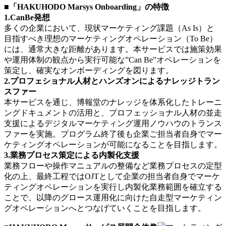
■「HAKUHODO Marsys Onboarding」の特徴
1.CanBe発想
多くの企業において、現状マーケティング課題（As Is）と
目指すべき理想のマーケティングオペレーション（To Be）
には、通常大きな距離があります。本サービスでは施策効果
や運用体制の観点から実行可能な”Can Be”オペレーションを
策定し、確実なオンボーディングを図ります。
2.プロフェショナル人材とハンズオンによるナレッジトラン
スファー
本サービスを通じ、博報堂のナレッジを体系化したトレーニ
ングドキュメントの活用と、プロフェッショナル人材の並走
支援によるデジタルマーケティング運用ノウハウのトランス
ファーを実施。プログラム終了後も企業ご担当者自身でマー
ケティングオペレーションが可能になることを目指します。
3.業務プロセス策定による内製化支援
業務フローや操作マニュアルの整備など業務プロセスの定型
化の上、最終工程ではOJTとして企業の担当者自身でマーケ
ティングオペレーションを実行し内製化業務範囲を確立する
ことで、以降のグロース運用化に向けた自走型マーケティン
グオペレーションへとつなげていくことを目指します。