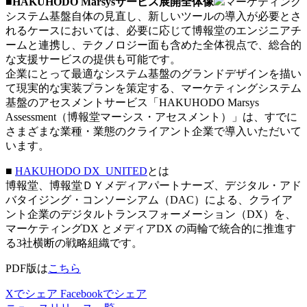
■HAKUHODO Marsysサービス展開全体像
マーケティング
システム基盤自体の見直し、新しいツールの導入が必要とさ
れるケースにおいては、必要に応じて博報堂のエンジニアチ
ームと連携し、テクノロジー面も含めた全体視点で、総合的
な支援サービスの提供も可能です。
企業にとって最適なシステム基盤のグランドデザインを描い
て現実的な実装プランを策定する、マーケティングシステム
基盤のアセスメントサービス「HAKUHODO Marsys
Assessment（博報堂マーシス・アセスメント）」は、すでに
さまざまな業種・業態のクライアント企業で導入いただいて
います。
■
HAKUHODO DX_UNITED
とは
博報堂、博報堂ＤＹメディアパートナーズ、デジタル・アド
バタイジング・コンソーシアム（DAC）による、クライア
ント企業のデジタルトランスフォーメーション（DX）を、
マーケティングDX とメディアDX の両輪で統合的に推進す
る3社横断の戦略組織です。
PDF版は
こちら
Xでシェア
Facebookでシェア