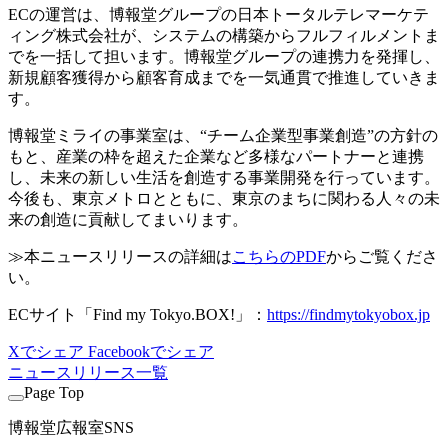
ECの運営は、博報堂グループの日本トータルテレマーケテ
ィング株式会社が、システムの構築からフルフィルメントま
でを一括して担います。博報堂グループの連携力を発揮し、
新規顧客獲得から顧客育成までを一気通貫で推進していきま
す。
博報堂ミライの事業室は、“チーム企業型事業創造”の方針の
もと、産業の枠を超えた企業など多様なパートナーと連携
し、未来の新しい生活を創造する事業開発を行っています。
今後も、東京メトロとともに、東京のまちに関わる人々の未
来の創造に貢献してまいります。
≫本ニュースリリースの詳細は
こちらのPDF
からご覧くださ
い。
ECサイト「Find my Tokyo.BOX!」：
https://findmytokyobox.jp
Xでシェア
Facebookでシェア
ニュースリリース一覧
Page Top
博報堂広報室SNS