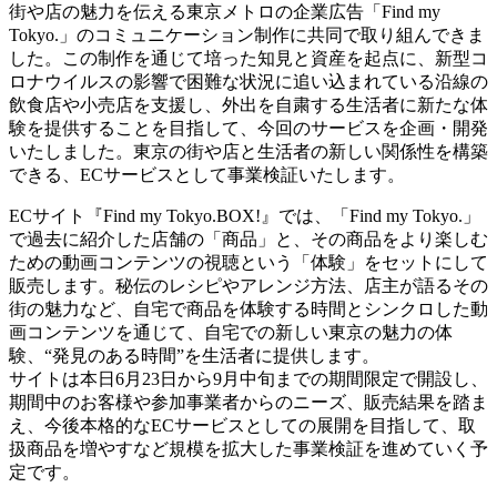
街や店の魅力を伝える東京メトロの企業広告「Find my
Tokyo.」のコミュニケーション制作に共同で取り組んできま
した。この制作を通じて培った知見と資産を起点に、新型コ
ロナウイルスの影響で困難な状況に追い込まれている沿線の
飲食店や小売店を支援し、外出を自粛する生活者に新たな体
験を提供することを目指して、今回のサービスを企画・開発
いたしました。東京の街や店と生活者の新しい関係性を構築
できる、ECサービスとして事業検証いたします。
ECサイト『Find my Tokyo.BOX!』では、「Find my Tokyo.」
で過去に紹介した店舗の「商品」と、その商品をより楽しむ
ための動画コンテンツの視聴という「体験」をセットにして
販売します。秘伝のレシピやアレンジ方法、店主が語るその
街の魅力など、自宅で商品を体験する時間とシンクロした動
画コンテンツを通じて、自宅での新しい東京の魅力の体
験、“発見のある時間”を生活者に提供します。
サイトは本日6月23日から9月中旬までの期間限定で開設し、
期間中のお客様や参加事業者からのニーズ、販売結果を踏ま
え、今後本格的なECサービスとしての展開を目指して、取
扱商品を増やすなど規模を拡大した事業検証を進めていく予
定です。