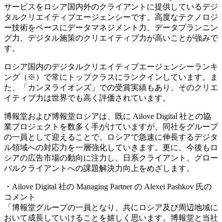
サービスをロシア国内外のクライアントに提供しているデジ
タルクリエイティブエージェンシーです。高度なテクノロジ
ー技術をベースにデータマネジメント力、データプランニン
グ力、デジタル施策のクリエイティブ力が高いことが強みで
す。
ロシア国内のデジタルクリエイティブエージェンシーランキ
ング（※）で常にトップクラスにランクインしています。ま
た、「カンヌライオンズ」での受賞実績もあり、そのクリエ
イティブ力は世界でも高く評価されています。
博報堂および博報堂ロシアは、既に Ailove Digital 社との協
業プロジェクトを数多く手がけていますが、同社をグループ
の一員として迎えることで、ロシアで急速に伸長するデジタ
ル領域への対応力を一層強化していきます。更に、今後もロ
シアの広告市場の動向に注力し、日系クライアント、グロー
バルクライアントへの課題解決力向上をめざします。
・Ailove Digital 社の Managing Partner の Alexei Pashkov 氏の
コメント
「博報堂グループの一員となり、共にロシア及び周辺地域に
おいて成長していけることを嬉しく思います。博報堂と当社