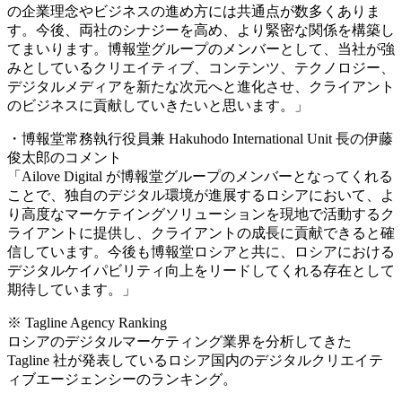
の企業理念やビジネスの進め方には共通点が数多くありま
す。今後、両社のシナジーを高め、より緊密な関係を構築し
てまいります。博報堂グループのメンバーとして、当社が強
みとしているクリエイティブ、コンテンツ、テクノロジー、
デジタルメディアを新たな次元へと進化させ、クライアント
のビジネスに貢献していきたいと思います。」
・博報堂常務執行役員兼 Hakuhodo International Unit 長の伊藤
俊太郎のコメント
「Ailove Digital が博報堂グループのメンバーとなってくれる
ことで、独自のデジタル環境が進展するロシアにおいて、よ
り高度なマーケテイングソリューションを現地で活動するク
ライアントに提供し、クライアントの成長に貢献できると確
信しています。今後も博報堂ロシアと共に、ロシアにおける
デジタルケイパビリティ向上をリードしてくれる存在として
期待しています。」
※ Tagline Agency Ranking
ロシアのデジタルマーケティング業界を分析してきた
Tagline 社が発表しているロシア国内のデジタルクリエイテ
ィブエージェンシーのランキング。