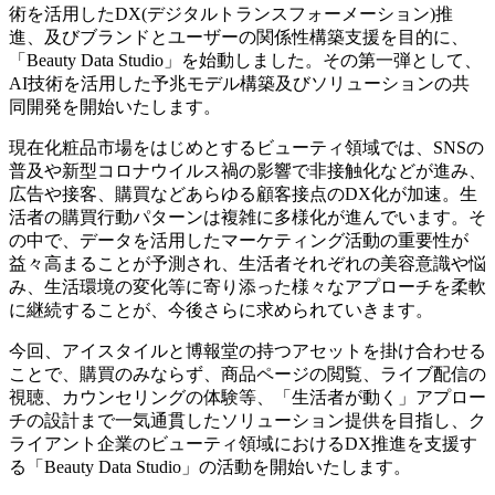
術を活用したDX(デジタルトランスフォーメーション)推
進、及びブランドとユーザーの関係性構築支援を目的に、
「Beauty Data Studio」を始動しました。その第一弾として、
AI技術を活用した予兆モデル構築及びソリューションの共
同開発を開始いたします。
現在化粧品市場をはじめとするビューティ領域では、SNSの
普及や新型コロナウイルス禍の影響で非接触化などが進み、
広告や接客、購買などあらゆる顧客接点のDX化が加速。生
活者の購買行動パターンは複雑に多様化が進んでいます。そ
の中で、データを活用したマーケティング活動の重要性が
益々高まることが予測され、生活者それぞれの美容意識や悩
み、生活環境の変化等に寄り添った様々なアプローチを柔軟
に継続することが、今後さらに求められていきます。
今回、アイスタイルと博報堂の持つアセットを掛け合わせる
ことで、購買のみならず、商品ページの閲覧、ライブ配信の
視聴、カウンセリングの体験等、「生活者が動く」アプロー
チの設計まで一気通貫したソリューション提供を目指し、ク
ライアント企業のビューティ領域におけるDX推進を支援す
る「Beauty Data Studio」の活動を開始いたします。