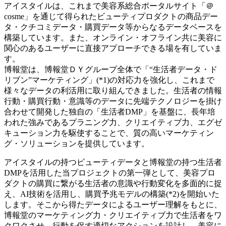
アイスタイルは、これまで美容系総合ポータルサイト「＠
cosme」を通じて得られたビューティプロダクトの商品デー
タ・クチコミデータ・購買データ等からなるデータベースを
構築しています。また、オンライン・オフライン共に美容に
関心のあるユーザーに直接アプローチできる場を有していま
す。
博報堂は、博報堂ＤＹグループ全体で「“生活者データ・ド
リブン”マーケティング」(*1)の対応力を強化し、これまで
様々なデータの利活用に取り組んできました。生活者の情報
行動・購買行動・意識等のデータに先端テクノロジーを掛け
合わせて開発した独自の「生活者DMP」を基盤に、長年培
われた強みであるプラニング力、クリエイティブ力、エグゼ
キューション力を駆使することで、質の高いマーケティン
グ・ソリューションを提供しています。
アイスタイルの持つビューティデータと博報堂の持つ生活者
DMPを活用した当プロジェクトの第一弾として、美容プロ
ダクトの購買に繋がる生活者の意識や行動変化を多面的に捉
え、AI技術を活用し、購買予兆モデルの構築(*2)を開始いた
します。そこから得たデータによるユーザー理解をもとに、
博報堂のマーケティング力・クリエイティブ力で生活者をワ
クワクさせ、行動を促す適切なアクションを設計し、美容に