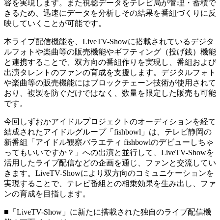
容を実現します。また視聴データをテレビ局が管理・蓄積で
きるため、迅速にデータを分析しその結果を番組づくりに反
映していくことが可能です。
本ライブ配信機能を、LiveTV-Showに搭載されているデジタ
ルフォトや楽曲等の販売機能やギフティング（投げ銭）機能
と連携することで、双方向の番組作りを実現し、番組および
出演タレントのファンの育成を支援します。デジタルフォト
や楽曲等の販売機能にはブロックチェーン技術が使用されて
おり、複製を防ぐだけではなく、数量を限定した販売も可能
です。
今回しずおかアイドルプロジェクトのオーディションを経て
結成されたアイドルグループ「fishbowl」は、テレビ静岡の
新番組「アイドル観察バラエティ fishbowlのデビューしちゃ
ってもいいですか？」への出演と並行して、LiveTV-Showを
活用したライブ配信などの企画を通じ、ファンと交流してい
きます。LiveTV-Showにより双方向のコミュニケーションを
実現することで、テレビ番組との相乗効果を生み出し、ファ
ンの育成を目指します。
■「LiveTV-Show」に新たに搭載された独自のライブ配信機