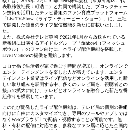
毅）は、2019年12月にSingulaNet株式会社（東京都港区、代
表取締役社長：町浩二）と共同で構築した、ブロックチェー
ン技術を活用したテレビ番組のファン育成プラットフォーム
「LiveTV-Show（ライブ・ティービー・ショー）」に、三社
で開発した独自のライブ配信機能を新たに搭載いたしまし
た。
また、株式会社テレビ静岡で2021年1月から放送されている
新番組に出演するアイドルグループ「fishbowl（フィッシュ
ボウル）」のファン向けに、本ライブ配信機能を搭載した
LiveTV-Showの提供を開始します。
コロナ禍で生活者が家で過ごす時間が増加し、オンラインで
エンターテインメントを楽しむ人が増えています。エンター
テインメント業界はライブ配信などオンラインを活用した新
しい取り組みを展開する中、多くのテレビ局も、視聴者との
接点の拡大に向け、テレビとオンラインを融合した新たな番
組作りを模索しています。
このたび開発したライブ配信機能は、テレビ局の個別の番組
向けに自由にカスタマイズでき、専用のツールやアプリでは
なくWebブラウザ上で配信・視聴することが可能です。無
料・有料の配信に対応でき、多様なファン層に応じた企画内