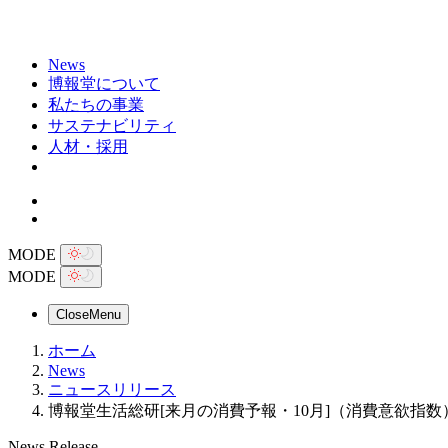
News
博報堂について
私たちの事業
サステナビリティ
人材・採用
MODE
MODE
Close
Menu
ホーム
News
ニュースリリース
博報堂生活総研[来月の消費予報・10月]（消費意欲指数
News Release