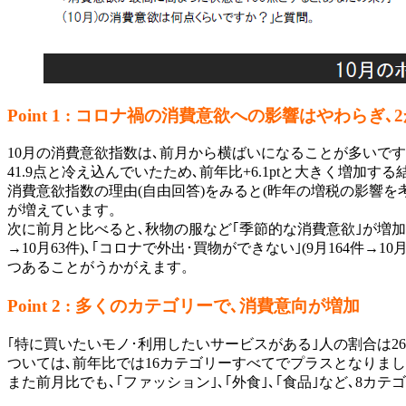
Point 1 : コロナ禍の消費意欲への影響はやわら
10月の消費意欲指数は､前月から横ばいになることが多いですが
41.9点と冷え込んでいたため､前年比+6.1ptと大きく増加
消費意欲指数の理由(自由回答)をみると(昨年の増税の影響を考慮し
が増えています。
次に前月と比べると､秋物の服など｢季節的な消費意欲｣が増加(20
→10月63件)､｢コロナで外出･買物ができない｣(9月164
つあることがうかがえます。
Point 2 : 多くのカテゴリーで､消費意向が増加
｢特に買いたいモノ･利用したいサービスがある｣人の割合は26.
ついては､前年比では16カテゴリーすべてでプラスとなりました。
また前月比でも､｢ファッション｣､｢外食｣､｢食品｣など､8