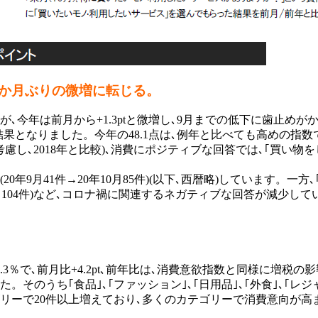
ぎ､2か月ぶりの微増に転じる。
､今年は前月から+1.3ptと微増し､9月までの低下に歯止め
する結果となりました。今年の48.1点は､例年と比べても高めの指
､2018年と比較)､消費にポジティブな回答では､｢買い物をしてい
年9月41件→20年10月85件)(以下､西暦略)しています。一方
件→10月104件)など､コロナ禍に関連するネガティブな回答が減
3％で､前月比+4.2pt､前年比は､消費意欲指数と同様に増税の影
そのうち｢食品｣､｢ファッション｣､｢日用品｣､｢外食｣､｢レジ
カテゴリーで20件以上増えており､多くのカテゴリーで消費意向が