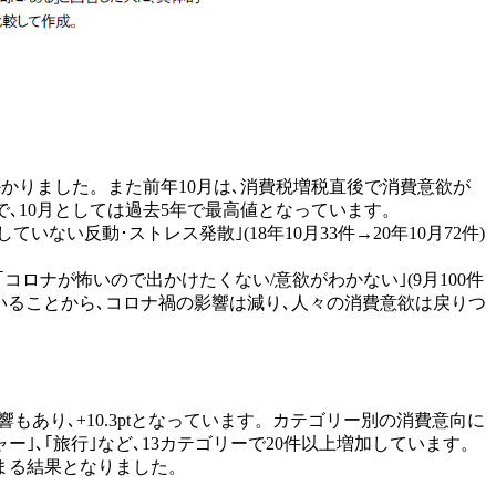
がかかりました。また前年10月は､消費税増税直後で消費意欲が
数で､10月としては過去5年で最高値となっています。
ない反動･ストレス発散｣(18年10月33件→20年10月72件)
､｢コロナが怖いので出かけたくない/意欲がわかない｣(9月100件
少していることから､コロナ禍の影響は減り､人々の消費意欲は戻りつ
響もあり､+10.3ptとなっています。カテゴリー別の消費意向に
ャー｣､｢旅行｣など､13カテゴリーで20件以上増加しています。
高まる結果となりました。