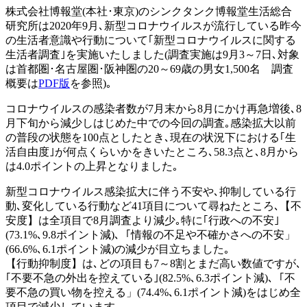
株式会社博報堂(本社･東京)のシンクタンク博報堂生活総合
研究所は2020年9月､新型コロナウイルスが流行している昨今
の生活者意識や行動について｢新型コロナウイルスに関する
生活者調査｣を実施いたしました(調査実施は9月3～7日､対象
は首都圏･名古屋圏･阪神圏の20～69歳の男女1,500名 調査
概要は
PDF版
を参照)｡
コロナウイルスの感染者数が7月末から8月にかけ再急増後､8
月下旬から減少しはじめた中での今回の調査｡感染拡大以前
の普段の状態を100点としたとき､現在の状況下における｢生
活自由度｣が何点くらいかをきいたところ､58.3点と､8月から
は4.0ポイントの上昇となりました｡
新型コロナウイルス感染拡大に伴う不安や､抑制している行
動､変化している行動など41項目について尋ねたところ､【不
安度】は全項目で8月調査より減少｡特に｢行政への不安｣
(73.1%､9.8ポイント減)､「情報の不足や不確かさへの不安」
(66.6%､6.1ポイント減)の減少が目立ちました｡
【行動抑制度】は､どの項目も7～8割とまだ高い数値ですが､
｢不要不急の外出を控えている｣(82.5%､6.3ポイント減)､「不
要不急の買い物を控える」(74.4%､6.1ポイント減)をはじめ全
項目で減少しています｡