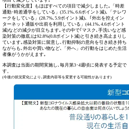
【行動変化度】もほぼすべての項目で減少しました｡「時差
通勤･時差通学をしている」(35.1%､6.6ポイント減)､「テレワ
ークをしている」(28.7%､5.9ポイント減)､「外出を控えイン
ターネット通販や出前を利用している」(44.1%､4.6ポイント
減)などの減少が目立ちます｡その中で｢マスク､手洗いなど感
染対策の徹底｣は92.8%(0.8ポイント減)と引き続き高止まりし
ています｡感染対策に留意し､行動抑制の意向を引き続き持ち
ながらも､外出や買い物など､「外へ」の行動をはじめた生活
者像がうかがえます｡
本調査は当面の期間実施し､毎月第3･4週頃に発表する予定で
す。
(今後の状況変化により､調査内容等を変更する可能性があります)