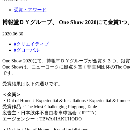
受賞・アワード
博報堂ＤＹグループ、 One Show 2020にて金賞
2020.06.30
#クリエイティブ
#グローバル
One Show 2020にて、博報堂ＤＹグループが金賞を３つ
One Showは、ニューヨークに拠点を置く非営利団体のThe One 
です。
受賞結果は以下の通りです。
＜金賞＞
・Out of Home：Experiential & Installations / Experiential & Immer
受賞作品：The Most Challenging Pingpong Table
広告主：日本肢体不自由者卓球協会（JPTTA）
エージェンシー：TBWA
\
HAKUHODO
・Design：Out of Home – Brand Installations