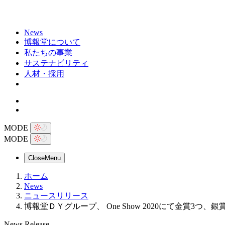
News
博報堂について
私たちの事業
サステナビリティ
人材・採用
MODE
MODE
Close
Menu
ホーム
News
ニュースリリース
博報堂ＤＹグループ、 One Show 2020にて金賞3つ、
News Release