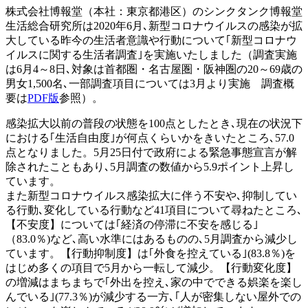
株式会社博報堂（本社：東京都港区）のシンクタンク博報堂
生活総合研究所は2020年6月､新型コロナウイルスの感染が拡
大している昨今の生活者意識や行動について｢新型コロナウ
イルスに関する生活者調査｣を実施いたしました（調査実施
は6月4～8日､対象は首都圏・名古屋圏・阪神圏の20～69歳の
男女1,500名､一部調査項目については3月より実施 調査概
要は
PDF版
参照）。
感染拡大以前の普段の状態を100点としたとき､現在の状況下
における｢生活自由度｣が何点くらいかをきいたところ､57.0
点となりました。5月25日付で政府による緊急事態宣言が解
除されたこともあり､5月調査の数値から5.9ポイント上昇し
ています。
また新型コロナウイルス感染拡大に伴う不安や､抑制してい
る行動､変化している行動など41項目について尋ねたところ､
【不安度】については｢経済の停滞に不安を感じる｣
（83.0％)など､高い水準にはあるものの､5月調査から減少し
ています。【行動抑制度】は｢外食を控えている｣(83.8％)を
はじめ多くの項目で5月から一転して減少。【行動変化度】
の増減はまちまちで｢外出を控え､家の中でできる娯楽を楽し
んでいる｣(77.3％)が減少する一方､｢人が密集しない屋外での