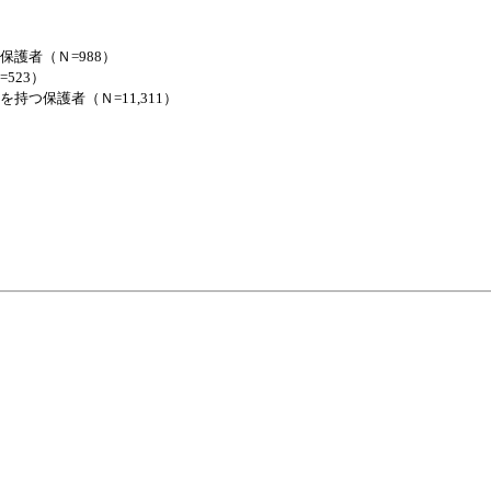
保護者（Ｎ=988）
523）
持つ保護者（Ｎ=11,311）