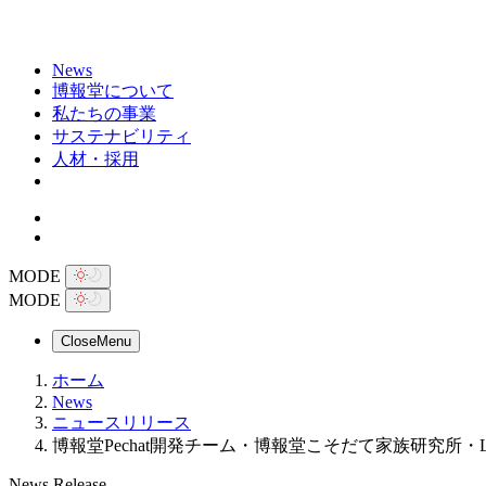
News
博報堂について
私たちの事業
サステナビリティ
人材・採用
MODE
MODE
Close
Menu
ホーム
News
ニュースリリース
博報堂Pechat開発チーム・博報堂こそだて家族研究所・
News Release