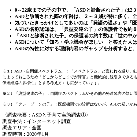
0～22歳までの子の中で、「ASDと診断された子」は2.
ASDと診断された際の年齢は、２～３歳が特に多く、
気づいたきっかけとして多いのは「発語の遅さ」や「医
ASDの名称認知は、「典型発達の子」の保護者でも約
「ASDと診断された子」の保護者の約半数は「世の中
ASDについて「知る・学ぶ機会がほしい」と答えた人は
ASDの特性に対する理解内容のギャップを分析すると
～
※１）ASD（自閉症スペクトラム）：「スペクトラム」と言われる通り、
によっておこるため「どこからどこまでが障害」と機械的に線引きできるもので
伝達経路の多様性」とする考え方）も広がっています。
※２）「典型発達の子」：自閉症スペクトラムやその他の発達障害の疑い圏にいない
※３）「グレーゾーンの子」：医療機関での診断はないが、ASDの疑いが
〈調査概要：ASDと子育て実態調査①〉
調査手法：インターネット調査
調査エリア：全国
調査時期：2020年1月