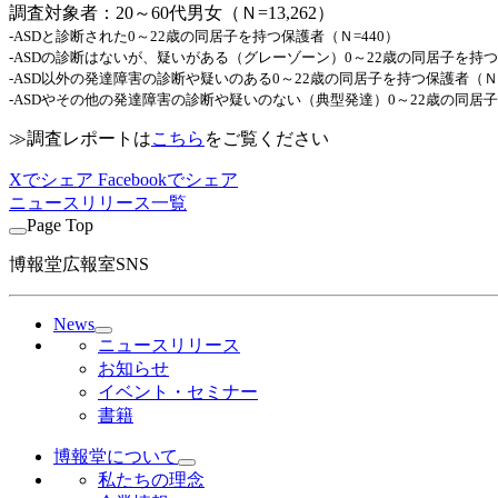
調査対象者：20～60代男女（Ｎ=13,262）
-ASDと診断された0～22歳の同居子を持つ保護者（Ｎ=440）
-ASDの診断はないが、疑いがある（グレーゾーン）0～22歳の同居子を持つ
-ASD以外の発達障害の診断や疑いのある0～22歳の同居子を持つ保護者（Ｎ=
-ASDやその他の発達障害の診断や疑いのない（典型発達）0～22歳の同居子を
≫調査レポートは
こちら
をご覧ください
Xでシェア
Facebookでシェア
ニュースリリース一覧
Page Top
博報堂広報室SNS
News
ニュースリリース
お知らせ
イベント・セミナー
書籍
博報堂について
私たちの理念