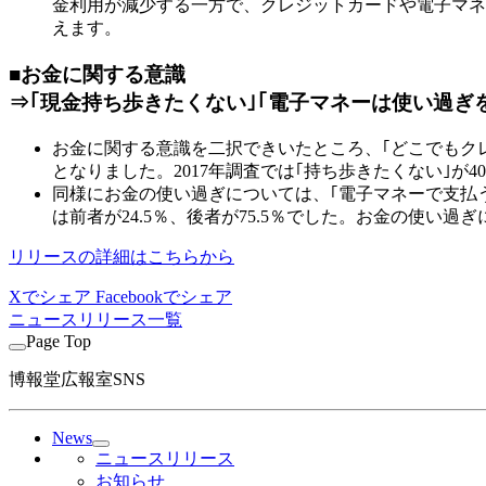
金利用が減少する一方で、クレジットカードや電子マネ
えます。
■お金に関する意識
⇒｢現金持ち歩きたくない｣｢電子マネーは使い過ぎ
お金に関する意識を二択できいたところ、｢どこでもクレジ
となりました。2017年調査では｢持ち歩きたくない｣が4
同様にお金の使い過ぎについては、｢電子マネーで支払う方
は前者が24.5％、後者が75.5％でした。お金の使
リリースの詳細はこちらから
Xでシェア
Facebookでシェア
ニュースリリース一覧
Page Top
博報堂広報室SNS
News
ニュースリリース
お知らせ