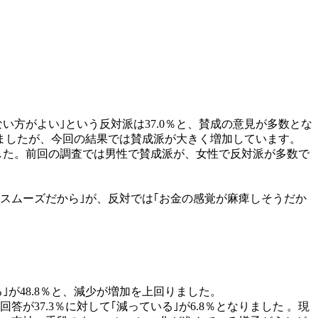
ない方がよい｣という反対派は37.0％と、賛成の意見が多数とな
っていましたが、今回の結果では賛成派が大きく増加しています。
)となりました。前回の調査では男性で賛成派が、女性で反対派が多数で
がスムーズだから｣が、反対では｢お金の感覚が麻痺しそうだか
｣が48.8％と、減少が増加を上回りました。
答が37.3％に対して｢減っている｣が6.8％となりました 。現