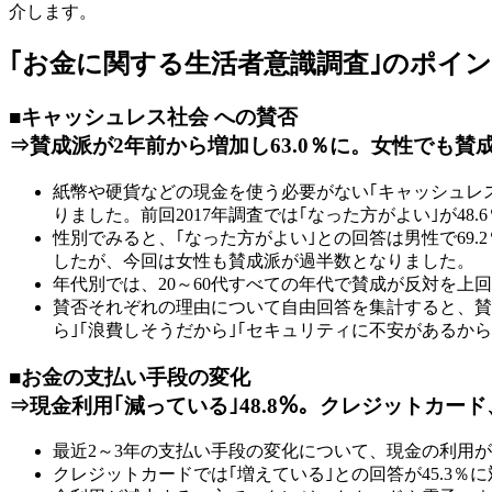
介します。
｢お金に関する生活者意識調査｣のポイ
■キャッシュレス社会 への賛否
⇒賛成派が2年前から増加し63.0％に。女性でも賛
紙幣や硬貨などの現金を使う必要がない｢キャッシュレス社
りました。前回2017年調査では｢なった方がよい｣が4
性別でみると、｢なった方がよい｣との回答は男性で69.2％
したが、今回は女性も賛成派が過半数となりました。
年代別では、20～60代すべての年代で賛成が反対を上
賛否それぞれの理由について自由回答を集計すると、賛成
ら｣｢浪費しそうだから｣｢セキュリティに不安があるから
■お金の支払い手段の変化
⇒現金利用｢減っている｣48.8％。クレジットカー
最近2～3年の支払い手段の変化について、現金の利用が｢
クレジットカードでは｢増えている｣との回答が45.3％に