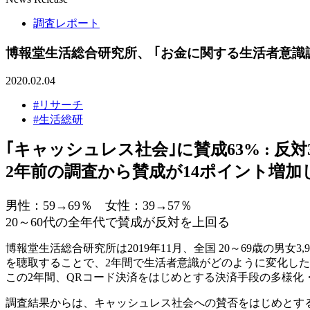
調査レポート
博報堂生活総合研究所、 ｢お金に関する生活者意識
2020.02.04
#リサーチ
#生活総研
｢キャッシュレス社会｣に賛成63% : 反対
2年前の調査から賛成が14ポイント増加
～
男性：59→69％ 女性：39→57％
20～60代の全年代で賛成が反対を上回る
博報堂生活総合研究所は2019年11月、全国 20～69歳の男
を聴取することで、2年間で生活者意識がどのように変化し
この2年間、QRコード決済をはじめとする決済手段の多様
調査結果からは、キャッシュレス社会への賛否をはじめとす