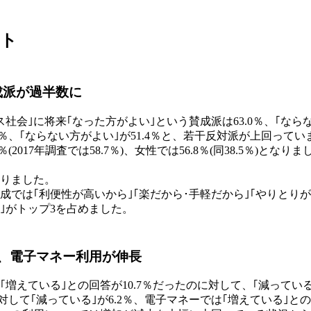
ント
成派が過半数に
会｣に将来｢なった方がよい｣という賛成派は63.0％、｢なら
8.6％、｢ならない方がよい｣が51.4％と、若干反対派が上回
(2017年調査では58.7％)、女性では56.8％(同38.5％
回りました。
では｢利便性が高いから｣｢楽だから･手軽だから｣｢やりとり
｣がトップ3を占めました。
ド、電子マネー利用が伸長
増えている｣との回答が10.7％だったのに対して、｢減っている
対して｢減っている｣が6.2％、電子マネーでは｢増えている｣との回