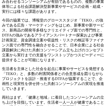
み合わせるコンソーシアムが有効であるものの、複数の事業
体等による社会課題解決型新事業やサービスの企画・組成・
実行には様々な課題があります。
今回の協業では、博報堂のグローススタジオ「TEKO」の強
みである広告・マーケティングをはじめ、新事業や新サービ
ス、新商品の開発等多様なクリエイティブ面での専門性と、
DTFAの強みであるアライアンスパートナー探索および事業
計画策定、資金調達立案や収益性・リスクの検証等ファイナ
ンス面での専門性を融合させることで、日本企業による社会
課題解決に向けた共創コンソーシアム立ち上げのコンセプト
立案から実行までの支援をワンストップかつスピーディーに
提供することが可能になります。
生活者を主体とした社会を起点に事業やサービスを発想する
「TEKO」と、多数の利害関係者との合意形成を図りながら
プロジェクトを設計・推進するDTFAが協業することで、企
画性と現実性を併せ持った共創コンソーシアムの実現を推進
していきます。
両社はまず、「健康と地域」に着目したコンソーシアムの立
ち上げを目指しています。生活者一人一人が健康であること