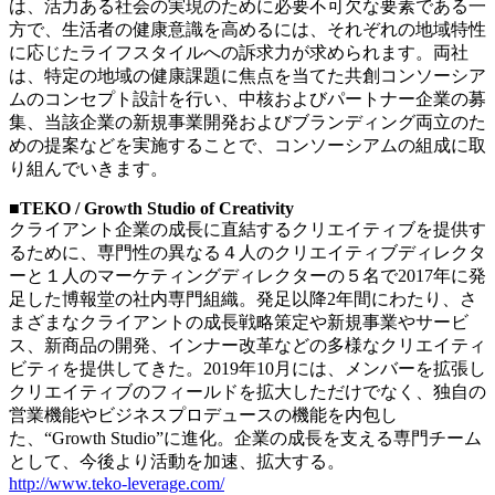
は、活力ある社会の実現のために必要不可欠な要素である一
方で、生活者の健康意識を高めるには、それぞれの地域特性
に応じたライフスタイルへの訴求力が求められます。両社
は、特定の地域の健康課題に焦点を当てた共創コンソーシア
ムのコンセプト設計を行い、中核およびパートナー企業の募
集、当該企業の新規事業開発およびブランディング両立のた
めの提案などを実施することで、コンソーシアムの組成に取
り組んでいきます。
■TEKO / Growth Studio of Creativity
クライアント企業の成長に直結するクリエイティブを提供す
るために、専門性の異なる４人のクリエイティブディレクタ
ーと１人のマーケティングディレクターの５名で2017年に発
足した博報堂の社内専門組織。発足以降2年間にわたり、さ
まざまなクライアントの成長戦略策定や新規事業やサービ
ス、新商品の開発、インナー改革などの多様なクリエイティ
ビティを提供してきた。2019年10月には、メンバーを拡張し
クリエイティブのフィールドを拡大しただけでなく、独自の
営業機能やビジネスプロデュースの機能を内包し
た、“Growth Studio”に進化。企業の成長を支える専門チーム
として、今後より活動を加速、拡大する。
http://www.teko-leverage.com/