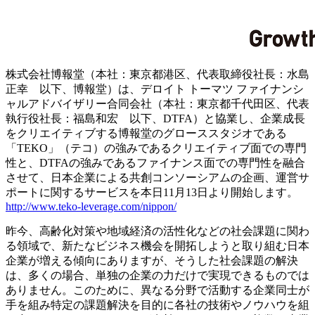
株式会社博報堂（本社：東京都港区、代表取締役社長：水島
正幸 以下、博報堂）は、デロイト トーマツ ファイナンシ
ャルアドバイザリー合同会社（本社：東京都千代田区、代表
執行役社長：福島和宏 以下、DTFA）と協業し、企業成長
をクリエイティブする博報堂のグローススタジオである
「TEKO」（テコ）の強みであるクリエイティブ面での専門
性と、DTFAの強みであるファイナンス面での専門性を融合
させて、日本企業による共創コンソーシアムの企画、運営サ
ポートに関するサービスを本日11月13日より開始します。
http://www.teko-leverage.com/nippon/
昨今、高齢化対策や地域経済の活性化などの社会課題に関わ
る領域で、新たなビジネス機会を開拓しようと取り組む日本
企業が増える傾向にありますが、そうした社会課題の解決
は、多くの場合、単独の企業の力だけで実現できるものでは
ありません。このために、異なる分野で活動する企業同士が
手を組み特定の課題解決を目的に各社の技術やノウハウを組