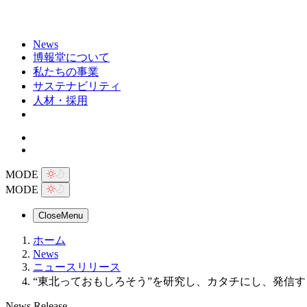
News
博報堂について
私たちの事業
サステナビリティ
人材・採用
MODE
MODE
Close
Menu
ホーム
News
ニュースリリース
“東北っておもしろそう”を研究し、カタチにし、発信
News Release