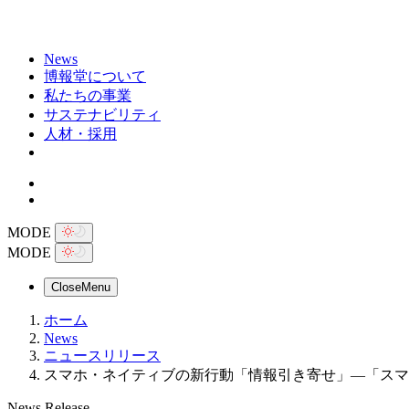
News
博報堂について
私たちの事業
サステナビリティ
人材・採用
MODE
MODE
Close
Menu
ホーム
News
ニュースリリース
スマホ・ネイティブの新行動「情報引き寄せ」―「スマー
News Release