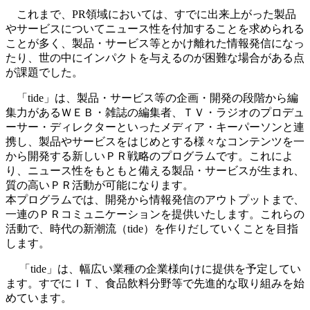
これまで、PR領域においては、すでに出来上がった製品
やサービスについてニュース性を付加することを求められる
ことが多く、製品・サービス等とかけ離れた情報発信になっ
たり、世の中にインパクトを与えるのが困難な場合がある点
が課題でした。
「tide」は、製品・サービス等の企画・開発の段階から編
集力があるＷＥＢ・雑誌の編集者、ＴＶ・ラジオのプロデュ
ーサー・ディレクターといったメディア・キーパーソンと連
携し、製品やサービスをはじめとする様々なコンテンツを一
から開発する新しいＰＲ戦略のプログラムです。これによ
り、ニュース性をもともと備える製品・サービスが生まれ、
質の高いＰＲ活動が可能になります。
本プログラムでは、開発から情報発信のアウトプットまで、
一連のＰＲコミュニケーションを提供いたします。これらの
活動で、時代の新潮流（tide）を作りだしていくことを目指
します。
「tide」は、幅広い業種の企業様向けに提供を予定してい
ます。すでにＩＴ、食品飲料分野等で先進的な取り組みを始
めています。