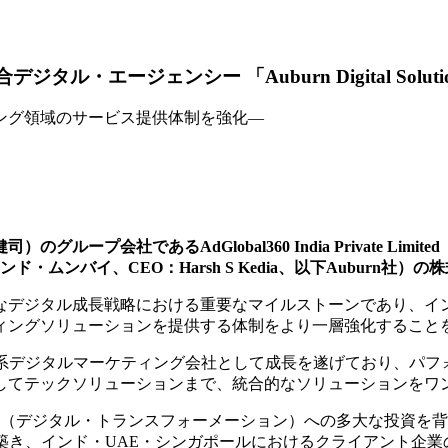
ジタル・エージェンシー 「Auburn Digital Solu
ング領域のサービス提供体制を強化―
ープ会社であるAdGlobal360 India Private Li
ited」（本社：インド・ムンバイ、CEO：Harsh S Kedia、以下Aub
なデジタル成長戦略における重要なマイルストーンであり、イ
ィングソリューションを提供する体制をより一層強化すること
の独立系デジタルマーケティング会社として成長を遂げており、パ
してテックソリューションまで、統合的なソリューションをワ
X（デジタル・トランスフォーメーション）への多大な投資を
力を築き、インド・UAE・シンガポールにおけるクライアント企