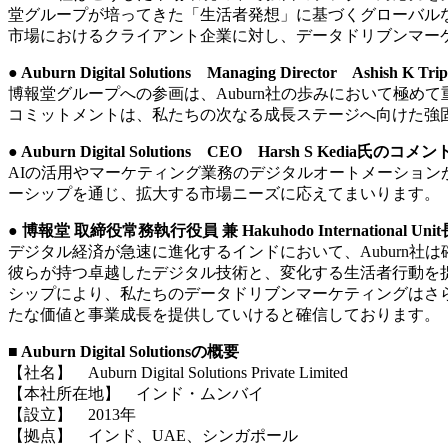
堂グループが培ってきた「生活者発想」に基づくグローバルな
市場におけるクライアント企業に対し、データドリブンマー
● Auburn Digital Solutions Managing Director Ashish K
博報堂グループへの参画は、Auburn社の歩みにおいて極
コミットメントは、私たちの次なる成長ステージへ向けた強
● Auburn Digital Solutions CEO Harsh S Kedia氏のコメン
AIの活用やマーケティング業務のデジタルオートメーション
ーシップを通じ、拡大する市場ニーズに応えてまいります。
● 博報堂 取締役常務執行役員 兼 Hakuhodo International
デジタル経済が急速に進化するインドにおいて、Auburn社
彼らが持つ卓越したデジタル技術と、変化する生活者行動を
シップにより、私たちのデータドリブンマーケティングはさ
たな価値と事業成長を提供していけると確信しております。
■ Auburn Digital Solutionsの概要
【社名】 Auburn Digital Solutions Private Limited
【本社所在地】 インド・ムンバイ
【設立】 2013年
【拠点】 インド、UAE、シンガポール