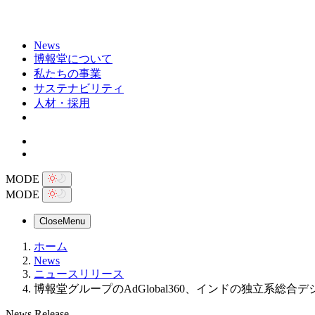
News
博報堂について
私たちの事業
サステナビリティ
人材・採用
MODE
MODE
Close
Menu
ホーム
News
ニュースリリース
博報堂グループのAdGlobal360、インドの独立系総合デジタル
News Release