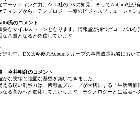
マーケティング力、AGL社のDXの知見、そしてAuburn社
ケティングから、テクノロジー主導のビジネスソリューション
 Tripathi氏のコメント
めて重要なマイルストーンとなります。博報堂が持つグローバル
固な基盤となると確信しています。
ト
が進む中、DXは今後のAuburnグループの事業成長戦略にお
 Unit長 今井明彦のコメント
は確かな実績と強固な基盤を築いてきました。
捉える鋭い洞察力は、博報堂グループが大切にする『生活者価
らなる高みへと進化してまいります。テクノロジーと生活者へ