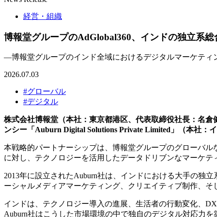
経営・組織
博報堂グループのAdGlobal360、インドの独立系総合デ
―博報堂グループのインド全域におけるデジタルマーケティ
2026.07.03
#グローバル
#デジタル
株式会社博報堂（本社：東京都港区、代表取締役社長：名倉健司）のグル
ンシー「Auburn Digital Solutions Private Lim
本戦略的パートナーシップは、博報堂グループのグローバル
に対し、テクノロジーを活用したデータドリブンなマーケテ
2013年に設立されたAuburn社は、インドにおける大手
ーシャルメディアマーケティング、クリエイティブ制作、そ
インドは、テクノロジー導入の進展、生活者の行動変化、D
Auburn社はこうした市場環境の中で独自のデジタル対応