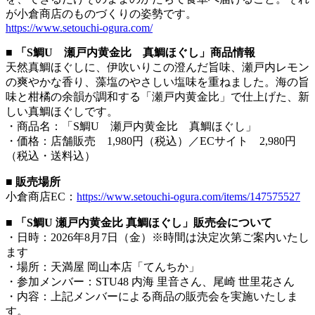
が小倉商店のものづくりの姿勢です。
https://www.setouchi-ogura.com/
■ 「S鯛U 瀬戸内黄金比 真鯛ほぐし」商品情報
天然真鯛ほぐしに、伊吹いりこの澄んだ旨味、瀬戸内レモン
の爽やかな香り、藻塩のやさしい塩味を重ねました。海の旨
味と柑橘の余韻が調和する「瀬戸内黄金比」で仕上げた、新
しい真鯛ほぐしです。
・商品名：「S鯛U 瀬戸内黄金比 真鯛ほぐし」
・価格：店舗販売 1,980円（税込）／ECサイト 2,980円
（税込・送料込）
■ 販売場所
小倉商店EC：
https://www.setouchi-ogura.com/items/147575527
■ 「S鯛U 瀬戸内黄金比 真鯛ほぐし」販売会について
・日時：2026年8月7日（金）※時間は決定次第ご案内いたし
ます
・場所：天満屋 岡山本店「てんちか」
・参加メンバー：STU48 内海 里音さん、尾崎 世里花さん
・内容：上記メンバーによる商品の販売会を実施いたしま
す。