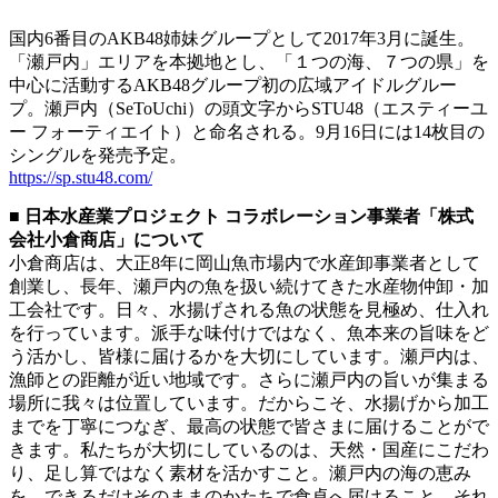
国内6番目のAKB48姉妹グループとして2017年3月に誕生。
「瀬戸内」エリアを本拠地とし、「１つの海、７つの県」を
中心に活動するAKB48グループ初の広域アイドルグルー
プ。瀬戸内（SeToUchi）の頭文字からSTU48（エスティーユ
ー フォーティエイト）と命名される。9月16日には14枚目の
シングルを発売予定。
https://sp.stu48.com/
■ 日本水産業プロジェクト コラボレーション事業者「株式
会社小倉商店」について
小倉商店は、大正8年に岡山魚市場内で水産卸事業者として
創業し、長年、瀬戸内の魚を扱い続けてきた水産物仲卸・加
工会社です。日々、水揚げされる魚の状態を見極め、仕入れ
を行っています。派手な味付けではなく、魚本来の旨味をど
う活かし、皆様に届けるかを大切にしています。瀬戸内は、
漁師との距離が近い地域です。さらに瀬戸内の旨いが集まる
場所に我々は位置しています。だからこそ、水揚げから加工
までを丁寧につなぎ、最高の状態で皆さまに届けることがで
きます。私たちが大切にしているのは、天然・国産にこだわ
り、足し算ではなく素材を活かすこと。瀬戸内の海の恵み
を、できるだけそのままのかたちで食卓へ届けること。それ