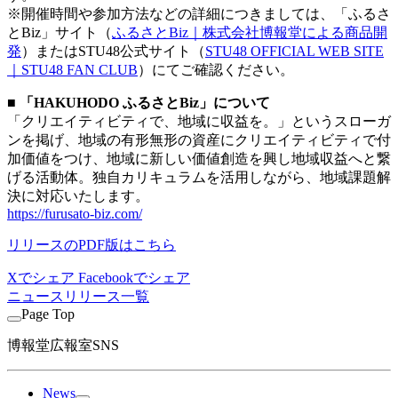
※開催時間や参加方法などの詳細につきましては、「ふるさ
とBiz」サイト（
ふるさとBiz｜株式会社博報堂による商品開
発
）またはSTU48公式サイト（
STU48 OFFICIAL WEB SITE
｜STU48 FAN CLUB
）にてご確認ください。
■ 「HAKUHODO ふるさとBiz」について
「クリエイティビティで、地域に収益を。」というスローガ
ンを掲げ、地域の有形無形の資産にクリエイティビティで付
加価値をつけ、地域に新しい価値創造を興し地域収益へと繋
げる活動体。独自カリキュラムを活用しながら、地域課題解
決に対応いたします。
https://furusato-biz.com/
リリースのPDF版はこちら
Xでシェア
Facebookでシェア
ニュースリリース一覧
Page Top
博報堂広報室SNS
News