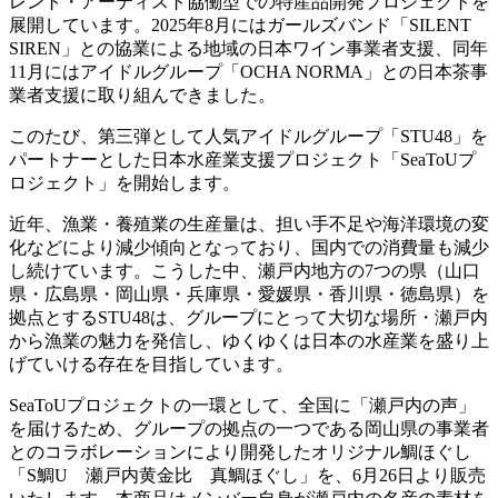
レント・アーティスト協働型での特産品開発プロジェクトを
展開しています。2025年8月にはガールズバンド「SILENT
SIREN」との協業による地域の日本ワイン事業者支援、同年
11月にはアイドルグループ「OCHA NORMA」との日本茶事
業者支援に取り組んできました。
このたび、第三弾として人気アイドルグループ「STU48」を
パートナーとした日本水産業支援プロジェクト「SeaToUプ
ロジェクト」を開始します。
近年、漁業・養殖業の生産量は、担い手不足や海洋環境の変
化などにより減少傾向となっており、国内での消費量も減少
し続けています。こうした中、瀬戸内地方の7つの県（山口
県・広島県・岡山県・兵庫県・愛媛県・香川県・徳島県）を
拠点とするSTU48は、グループにとって大切な場所・瀬戸内
から漁業の魅力を発信し、ゆくゆくは日本の水産業を盛り上
げていける存在を目指しています。
SeaToUプロジェクトの一環として、全国に「瀬戸内の声」
を届けるため、グループの拠点の一つである岡山県の事業者
とのコラボレーションにより開発したオリジナル鯛ほぐし
「S鯛U 瀬戸内黄金比 真鯛ほぐし」を、6月26日より販売