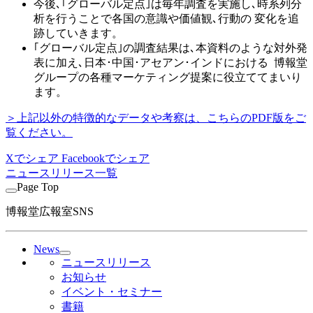
今後､｢グローバル定点｣は毎年調査を実施し､時系列分
析を行うことで各国の意識や価値観､行動の 変化を追
跡していきます。
｢グローバル定点｣の調査結果は､本資料のような対外発
表に加え､日本･中国･アセアン･インドにおける 博報堂
グループの各種マーケティング提案に役立ててまいり
ます。
＞上記以外の特徴的なデータや考察は、こちらのPDF版をご
覧ください。
Xでシェア
Facebookでシェア
ニュースリリース一覧
Page Top
博報堂広報室SNS
News
ニュースリリース
お知らせ
イベント・セミナー
書籍