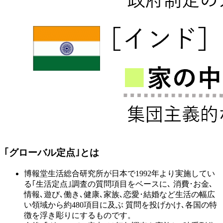
｢グローバル定点｣とは
博報堂生活総合研究所が日本で1992年より実施してい
る｢生活定点｣調査の質問項目をベースに､ 消費･お金､
情報､遊び､働き､健康､家族､恋愛･結婚など生活の幅広
い領域から約480項目に及ぶ 質問を投げかけ､各国の特
徴を浮き彫りにするものです。