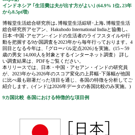
インドネシア ｢生活費は夫が出す方がよい｣ (64.9% 1位､23年
から8.5pt増)
博報堂生活総合研究所は､博報堂生活綜研･上海､博報堂生活
総合研究所アセアン、Hakuhodo International Indiaと協働し､
日本･中国･アセアン･インドの生活者のライフスタイルや行
動を把握する9か国調査を2023年から毎年行っております。4
回目となる今年は、｢グローバル定点2026｣を実施。(15～59
歳の男女 14,000人を対象とするインターネット調査） 詳し
い調査結果は、PDFをご覧ください。
本リリースでは、日本・中国・アセアン・インドの研究員
が、2023年から2026年のスコア変化の上昇幅･下落幅が他国
に比べ最も顕著だった項目を通じ、各国の特徴を分析してご
紹介します。(インドは2026年データの各国比較のみ実施。)
9カ国比較 各国における特徴的な項目例