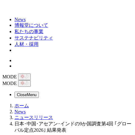
News
博報堂について
私たちの事業
サステナビリティ
人材・採用
MODE
MODE
Close
Menu
ホーム
News
ニュースリリース
日本･中国･アセアン･インドの9か国調査第4回 ｢グロー
バル定点2026｣ 結果発表