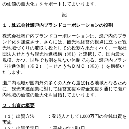
の価値の最大化」をサポートしてまいります。
記
１．株式会社瀬戸内ブランドコーポレーションの役割
株式会社瀬戸内ブランドコーポレーションは、瀬戸内のブラ
ンド化を加速させ、さらには、観光地経営の視点に立った観
光地域づくりの舵取り役としての役割を果たすべく、一般社
団法人せとうち観光推進機構（※1）と連携して、国内最大
規模、かつ、世界でも例を見ない体制である、瀬戸内ブラン
ド推進体制（※２）（＝せとうちＤＭＯ（※3））を構築い
たします。
瀬戸内地域が国内外の多くの人から選ばれる地域となるため
に、観光関連産業に対して経営支援や資金支援を通じて瀬戸
内地域の価値の最大化を目指してまいります。
２．出資の概要
（１）出資方法 ：発起人として1,000万円の金銭出資を
実施
（２）出資予定日 ：平成28年4月1日