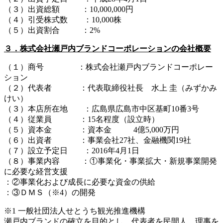
（３）出資総額 ：10,000,000円
（４）引受株式数 ：10,000株
（５）出資割合 ：2%
３．株式会社瀬戸内ブランドコーポレーションの会社概要
（１）商号 ：株式会社瀬戸内ブランドコーポレー
ション
（２）代表者 ：代表取締役社長 水上 圭（みずかみ
けい）
（３）本店所在地 ：広島県広島市中区基町10番3号
（４）従業員 ：15名程度（設立時）
（５）資本金 ：資本金 4億5,000万円
（６）出資者 ：事業会社27社、金融機関19社
（７）設立予定日 ：2016年4月1日
（８）事業内容 ：①事業化・事業拡大・新規事業開発
に必要な経営支援
：②事業化および成長に必要な資金の供給
：③ＤＭＳ（※4）の開発
※1 一般社団法人せとうち観光推進機構
瀬戸内ブランドの確立を目的とし、代表者を民間人、理事を