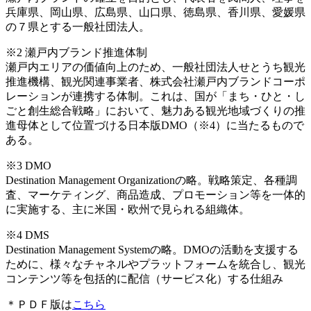
兵庫県、岡山県、広島県、山口県、徳島県、香川県、愛媛県
の７県とする一般社団法人。
※2 瀬戸内ブランド推進体制
瀬戸内エリアの価値向上のため、一般社団法人せとうち観光
推進機構、観光関連事業者、株式会社瀬戸内ブランドコーポ
レーションが連携する体制。これは、国が「まち・ひと・し
ごと創生総合戦略」において、魅力ある観光地域づくりの推
進母体として位置づける日本版DMO（※4）に当たるもので
ある。
※3 DMO
Destination Management Organizationの略。戦略策定、各種調
査、マーケティング、商品造成、プロモーション等を一体的
に実施する、主に米国・欧州で見られる組織体。
※4 DMS
Destination Management Systemの略。DMOの活動を支援する
ために、様々なチャネルやプラットフォームを統合し、観光
コンテンツ等を包括的に配信（サービス化）する仕組み
＊ＰＤＦ版は
こちら