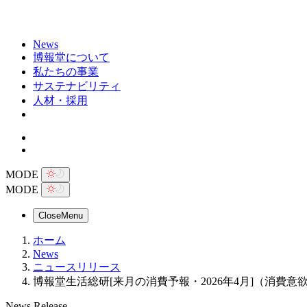
News
博報堂について
私たちの事業
サステナビリティ
人材・採用
MODE
MODE
Close
Menu
ホーム
News
ニュースリリース
博報堂生活総研[来月の消費予報・2026年4月]（消費意
News Release