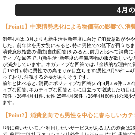
【Point1】中東情勢悪化による物価高の影響で､
例年4月は､3月よりも新生活や新年度に向けて消費意欲がやや高ま
した。前年比を男女別にみると､特に男性での低下が目立ちます(前年比男
消費意欲指数の理由(自由回答)をみると､前月と比べて消費にポジテ
ティブな回答で､｢(新生活･新年度の準備/春物の服が欲しいなど)季
が減少しています。ネガティブな回答では､｢金銭的な理由で節約･我
月152件)､特に男性での高まりが目立ちます(男性:3月55件→4
っており､注視する必要がありそうです。
前年と比べると､消費にポジティブな回答(25年4月359件→26
ィブな回答､ネガティブな回答ともに目立って増減した項目はあ
70件→26年4月41件､女性:25年4月68件→26年4月8
ます。
【Point2】消費意向でも男性を中心に春らしいカ
｢特に買いたいモノ･利用したいサービスがある｣人の割合は26.9%
で､前年比では｢ファッション｣｢外食｣｢レジャー｣など､男性で大幅に低下し