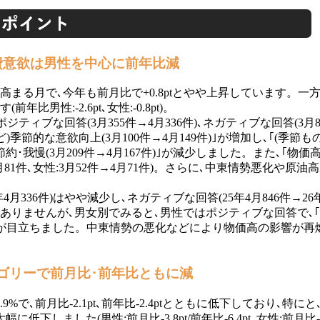
消費意欲は男性を中心に前年比減
る月で､今年も前月比で+0.8ptとやや上昇しています。一方､
性:-2.6pt､女性:-0.8pt)。
ィブな回答(3月355件→4月336件)､ネガティブな回答(3月
節的な意欲向上(3月100件→4月149件)｣が増加し､｢(季節もの
慢(3月209件→4月167件)｣が減少しました。また､｢物価高
月81件､女性:3月52件→4月71件)。さらに､中東情勢悪化や原油
年4月336件)はやや減少し､ネガティブな回答(25年4月846件→
りませんが､男女別でみると､男性ではポジティブな回答で､｢(季
0件)｣の減少が目立ちました。中東情勢の悪化などにより物価高の影
テゴリーで前月比･前年比ともに減
で､前月比-2.1pt､前年比-2.4ptとともに低下しており､特
ました(男性:前月比-3.8pt/前年比-6.4pt､女性:前月比-0.4p