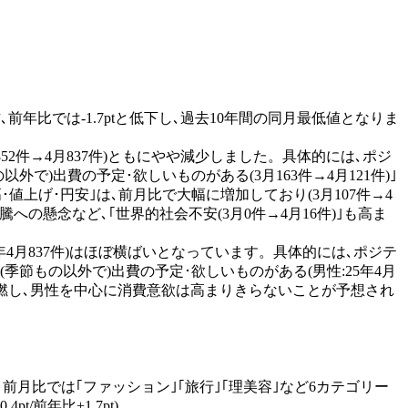
前年比では-1.7ptと低下し､過去10年間の同月最低値となりま
852件→4月837件)ともにやや減少しました。具体的には､ポジ
以外で)出費の予定･欲しいものがある(3月163件→4月121件)｣
･値上げ･円安｣は､前月比で大幅に増加しており(3月107件→4
高騰への懸念など､｢世界的社会不安(3月0件→4月16件)｣も高ま
26年4月837件)はほぼ横ばいとなっています。具体的には､ポジテ
節もの以外で)出費の予定･欲しいものがある(男性:25年4月
響が再燃し､男性を中心に消費意欲は高まりきらないことが予想され
にと､前月比では｢ファッション｣｢旅行｣｢理美容｣など6カテゴリー
t/前年比+1.7pt)。