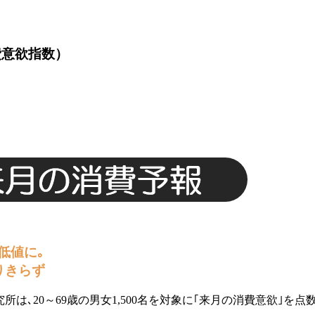
費意欲指数）
低値に｡
りきらず
所は､20～69歳の男女1,500名を対象に｢来月の消費意欲｣