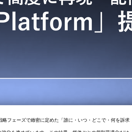
戦略フェーズで緻密に定めた「誰に・いつ・どこで・何を訴求