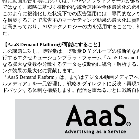
特に動画広告市場においては、DSPやプラットフォームが
ではなく、戦略に基づく横断的な統合運用や全体最適化の必
このように複雑化した状況下での広告運用には、専門的なノウ
を構築することで広告主のマーケティング効果の最大化に貢
は高まっており、AIやテクノロジーの力を活用することで
た。
【AaaS Demand Platformが可能にすること】
この課題に対し、博報堂は、博報堂ＤＹグループの横断的なAI専門
行するエグゼキューションプラットフォーム「AaaS Deman
なる膨大な変数や分散するデータを横断的に統合・解析する
ング効果の最大化に貢献します。
「AaaS Demand Platform」は、まずはデジタル
ルメディア」を一元管理し、戦略をダイレクトに反映・再現で
ドバックする体制を構築します。配信を重ねるごとに戦略自