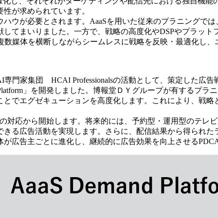
多様化し、それぞれがターゲティングや配信先における独自機能
要性が求められています。
ハウが必要とされます。AaaSを用いた従来のプラニングで
献してまいりました。一方で、戦略の高度化やDSPやプラット
、複数媒体を横断しながらシームレスに戦略を反映・最適化し、
家集団 HCAI Professionalsの活動として、策定
d Platform」を開発しました。博報堂ＤＹグループが有する
ことでエグゼキューションを高度化します。これにより、戦略
動画メディアへの対応から開始します。将来的には、予約型・運用型の
きる広告活動を実現します。さらに、配信結果から得られたラ
体が広告主ごとに進化し、継続的に広告効果を向上させるPDC