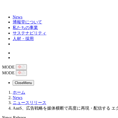
News
博報堂について
私たちの事業
サステナビリティ
人材・採用
MODE
MODE
Close
Menu
ホーム
News
ニュースリリース
AaaS、広告戦略を媒体横断で高度に再現・配信する エグゼキ
News Release