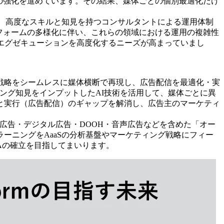
の強化を進めています。その結果、媒体ごとの個別最適化だけ
は、高度なスキルと知見を持つコンサルタントによる運用体制
フォームの多様化に伴い、これらの領域における運用の複雑性
エグゼキューションを高度化するニーズが高まっていまし
した広告戦略をシームレスに媒体横断で再現し、広告配信を最適化・実
プラニング知見をインプットしたAI技術を活用して、媒体ごとに異
と実行（広告配信）のギャップを解消し、広告主のマーケティ
テレビ広告・デジタル広告・DOOH・音声広告などを含めた「オー
ーニングをAaaSの分析基盤やマーケティング戦略にフィー
Aの確立を目指してまいります。