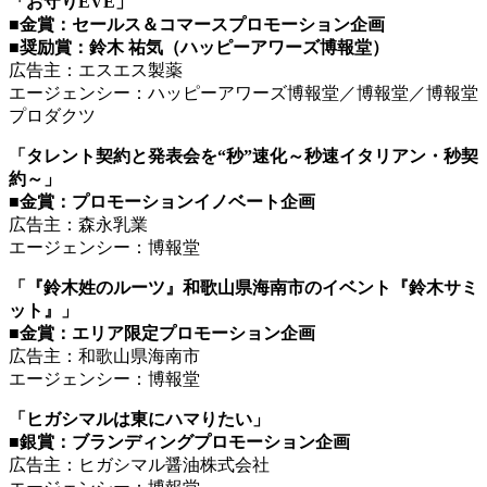
「お守りEVE」
■金賞：セールス＆コマースプロモーション企画
■奨励賞：鈴木 祐気（ハッピーアワーズ博報堂）
広告主：エスエス製薬
エージェンシー：ハッピーアワーズ博報堂／博報堂／博報堂
プロダクツ
「タレント契約と発表会を“秒”速化～秒速イタリアン・秒契
約～」
■金賞：プロモーションイノベート企画
広告主：森永乳業
エージェンシー：博報堂
「『鈴木姓のルーツ』和歌山県海南市のイベント『鈴木サミ
ット』」
■金賞：エリア限定プロモーション企画
広告主：和歌山県海南市
エージェンシー：博報堂
「ヒガシマルは東にハマりたい」
■銀賞：ブランディングプロモーション企画
広告主：ヒガシマル醤油株式会社