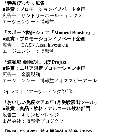
「特茶ぴったり広告」
■銀賞：プロモーションイノベート企画
広告主：サントリーホールディングス
エージェンシー：博報堂
「スポーツ熱狂シェア『Moment Booster』」
■銀賞：プロモーションイノベート企画
広告主：DAZN Japan Investment
エージェンシー：博報堂
「道頓堀 金龍のしっぽ Project」
■銀賞：エリア限定プロモーション企画
広告主：金龍製麺
エージェンシー：博報堂／オズマピーアール
<インストアマーケティング部門>
「おいしい免疫ケア25年1月受験演出ツール」
■銀賞：食品・飲料・アルコール飲料部門
広告主：キリンビバレッジ
出品会社：博報堂プロダクツ
「訴求パネル差し替え機能付き等身大POP」