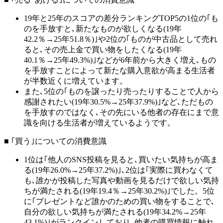
19年と25年のスコアの差分ランキングTOP5の1位の｢も
のを手放すと､新たなものが欲しくなる(19年
42.2％→25年51.8％)｣や2位の｢ものが中古品として売れ
ると､その売上金で買い物をしたくなる(19年
40.1％→25年49.3%)｣などが6年前から大きく増え､もの
を手放すことによって新たな購入意欲が高まる生活者
が半数近くに増えています。
また､5位の｢ものを譲ったり売ったりすることで人から
感謝されたい(19年30.5%→25年37.9%)｣など､ただもの
を手放すのではなく､その先にいる他者の存在にまで意
識を向ける生活者が増えているようです。
■ ｢買う｣についての消費意識
1位は｢他人のSNS投稿を見ると､買いたい気持ちが高ま
る(19年26.0%→25年37.2%)｣､2位は｢実際に買わなくて
も､誰かが投稿した写真や動画を見るだけで欲しい気持
ちが満たされる(19年19.4％→25年30.2%)｣でした。5位
に｢プレゼントなど誰かのための買い物をすることで､
自分の欲しい気持ちが満たされる(19年34.2%→25年
43.1%)｣がランクインしており､他者の購買情報に触れ