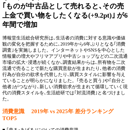
｢ものが中古品として売れると､その売
上金で買い物をしたくなる(+9.2pt)｣ が6
年間で増加
博報堂生活総合研究所は､生活者の消費に対する意識や価値
観の変化を把握するために､2019年から6年ぶりとなる｢消費
調査｣を実施しました。インターネットやSNSを中心とした
情報量の増大やフリマアプリや中古ショップなどの二次流通
市場の拡大･浸透が続くなか､調査結果からは､所有物を二次
流通で売ることで新たな購買意欲が生まれたり､他者の消費
行為が自分の欲求を代替したり､購買スタイルに影響を与え
ていることが明らかになりました。｢売ると買う｣や｢自分と
他者｣がつながり､新しい消費欲求が生まれて循環していく現
代の消費スタイルを､生活総研では｢対流消費｣と名づけまし
た。
消費意識 2019年 vs 2025年 差分ランキング
TOP5
■ ｢売る･あげる｣についての消費意識