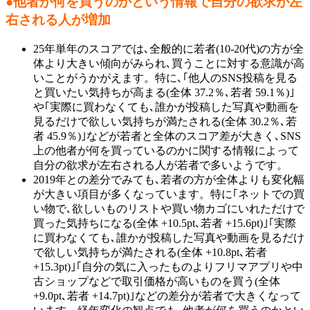
●他者が何を買うのかという情報で自分の欲求が左
右される人が増加
25年単年のスコアでは､全般的に若者(10-20代)の方が全
体より大きい傾向がみられ､買うことに対する意識が高
いことがうかがえます。特に､｢他人のSNS投稿を見る
と買いたい気持ちが高まる(全体 37.2％､若者 59.1％)｣
や｢実際に買わなくても､誰かが投稿した写真や動画を
見るだけで欲しい気持ちが満たされる(全体 30.2％､若
者 45.9％)｣などが若者と全体のスコア差が大きく､SNS
上の他者が何を買っているのかに関する情報によって
自分の欲求が左右される人が若者で多いようです。
2019年との差分でみても､若者の方が全体よりも変化幅
が大きい項目が多くなっています。特に｢ネットでの買
い物で､欲しいものリストや買い物カゴにいれただけで
買った気持ちになる(全体 +10.5pt､若者 +15.6pt)｣｢実際
に買わなくても､誰かが投稿した写真や動画を見るだけ
で欲しい気持ちが満たされる(全体 +10.8pt､若者
+15.3pt)｣｢自分の気に入ったものよりフリマアプリや中
古ショップなどで取引価格が高いものを買う(全体
+9.0pt､若者 +14.7pt)｣などの差分が若者で大きくなって