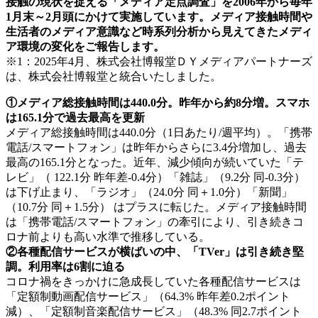
接触の現状を捉える「メディア定点調査」を2006年から毎年
1月末～2月頭にかけて実施しています。メディア接触時間や
生活者のメディア意識など時系列分析から見えてきたメディ
ア環境の変化をご報告します。
※1：2025年4月、株式会社博報堂ＤＹメディアパートナーズ
は、株式会社博報堂と統合いたしました。
①メディア総接触時間は440.0分。昨年から約8分増。スマホ
は165.1分で過去最高を更新
メディア総接触時間は440.0分（1日あたり/週平均）。「携帯
電話/スマートフォン」は昨年からさらに3.4分増加し、過去
最高の165.1分となった。近年、減少傾向が続いていた「テ
レビ」（ 122.1分 昨年差-0.4分）「雑誌」（9.2分 同-0.3分）
は下げ止まり、「ラジオ」（24.0分 同＋1.0分）「新聞」
（10.7分 同＋1.5分） はプラスに転じた。メディア接触時間
は「携帯電話/スマートフォン」の牽引により、引き続きコ
ロナ前よりも高い水準で推移している。
②各種配信サービスが横ばいの中、「TVer」は引き続き堅
調。利用率は6割に迫る
コロナ禍をきっかけに急成長していた各種配信サービスは
「定額制動画配信サービス」（64.3% 昨年差0.2ポイント
減）、「定額制音楽配信サービス」（48.3% 同2.7ポイント