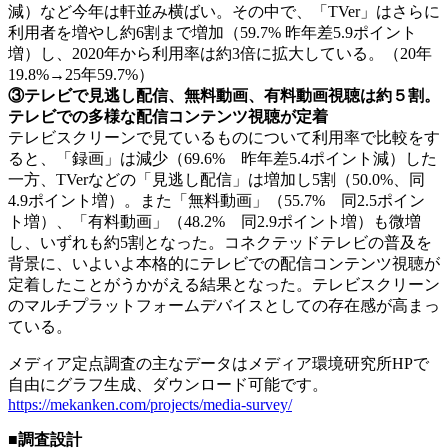
減）など今年は軒並み横ばい。その中で、「TVer」はさらに
利用者を増やし約6割まで増加（59.7% 昨年差5.9ポイント
増）し、2020年から利用率は約3倍に拡大している。（20年
19.8%→25年59.7%）
③テレビで見逃し配信、無料動画、有料動画視聴は約５割。
テレビでの多様な配信コンテンツ視聴が定着
テレビスクリーンで見ているものについて利用率で比較をす
ると、「録画」は減少（69.6% 昨年差5.4ポイント減）した
一方、TVerなどの「見逃し配信」は増加し5割（50.0%、同
4.9ポイント増）。また「無料動画」（55.7% 同2.5ポイン
ト増）、「有料動画」（48.2% 同2.9ポイント増）も微増
し、いずれも約5割となった。コネクテッドテレビの普及を
背景に、いよいよ本格的にテレビでの配信コンテンツ視聴が
定着したことがうかがえる結果となった。テレビスクリーン
のマルチプラットフォームデバイスとしての存在感が高まっ
ている。
メディア定点調査の主なデータはメディア環境研究所HPで
自由にグラフ生成、ダウンロード可能です。
https://mekanken.com/projects/media-survey/
■調査設計