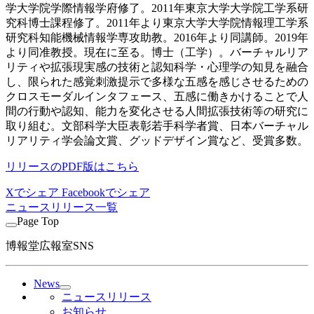
学大学院学際情報学府修了。2011年東京大学大学院工学系研
究科博士課程修了。2011年より東京大学大学院情報理工学系
研究科知能機械情報学専攻助教。2016年より同講師。2019年
より同准教授。現在に至る。博士（工学）。バーチャルリア
リティや拡張現実感の技術と認知科学・心理学の知見を融合
し、限られた感覚刺激提示で多様な五感を感じさせるための
クロスモーダルインタフェース、五感に働きかけることで人
間の行動や認知、能力を変化させる人間拡張技術等の研究に
取り組む。文部科学大臣表彰若手科学者賞、日本バーチャル
リアリティ学会論文賞、グッドデザイン賞など、受賞多数。
リリースのPDF版はこちら
Xでシェア
Facebookでシェア
ニュースリリース一覧
Page Top
博報堂広報室SNS
News
ニュースリリース
お知らせ