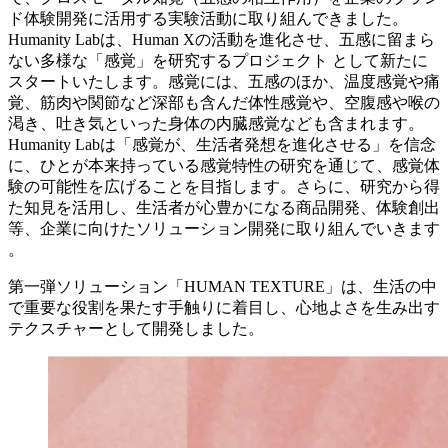
ド体験開発に活用する実験活動に取り組んできました。
Humanity Labは、Human Xの活動を進化させ、五感に留まら
ない多様な「感覚」を研究するプロジェクト として新たに
スタートいたします。感覚には、五感のほか、温度感覚や痛
覚、筋肉や関節など深部も含んだ体性感覚や、空腹感や喉の
渇き、吐き気といった身体の内臓感覚なども含まれます。
Humanity Labは「感覚が、生活者発想を進化させる」を信念
に、ひとが本来持っている感覚特性の研究を通じて、感覚体
験の可能性を広げることを目指します。さらに、研究から得
た知見を活用し、生活者が心豊かになる商品開発、体験創出
等、企業に向けたソリューション開発に取り組んでいきます
。
第一弾ソリューション「HUMAN TEXTURE」は、生活の中
で重要な役割を果たす手触りに着目し、心地よさを生み出す
テクスチャーとして開発しました。