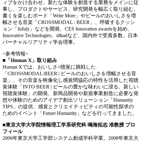
ィブをかけ合わせ、新たな体験を創造する業務をメインに従
事し、プロダクトやサービス、研究開発を幅広く取り組む。
書くを楽しむボード「Write More」やビールのおいしさを増
幅させる音楽「CROSSMODAL : BEER」、呼吸するクッシ
ョン「fufuly」などを開発。CES Innovation awardsを始め、
Innovative Technologies、d&adなど、国内外で受賞多数。日本
バーチャルリアリティ学会理事。
<参考情報>
■「Human X」取り組み
Human Xでは、おいしさ×聴覚に挑戦した
「CROSSMODAL:BEER | ビールのおいしさを増幅させる音
楽」、その音楽を映像化し感覚間協応の特性を活用した視聴
覚体験「INTO BEER | ビールの豊かな味わいに浸る、新しい
視聴覚体験」の開発、新商品開発や新規事業創造に必要な発
想や体験のためのアイデア創出ソリューション「Humanity
TIPS」の提供、感覚とクリエイティビティの可能性探求の
ためのイベント「Future Humanity」などを行ってきました。
■東京大学大学院情報理工学系研究科 鳴海拓志 准教授 プロ
フィール
2006年東京大学工学部システム創成学科卒業。2008年東京大