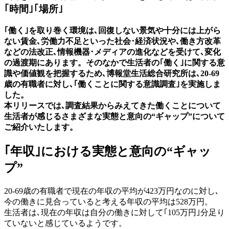
｢時間｣｢場所｣
｢働く｣を取り巻く環境は､回復しない景気や十分には上がら
ない賃金､労働力不足といった社会･経済状況や､働き方改革
などの法改正､情報機器･メディアの進化などを受けて､変化
の過渡期にあります。そのなかで生活者の｢働く｣に関する意
識や価値観を把握するため､博報堂生活総合研究所は､20-69
歳の有職者に対し､｢働くことに関する意識調査｣を実施しま
した。
本リリースでは､調査結果からみえてきた働くことについて
生活者が感じるさまざまな実態と意向の“ギャップ”について
ご紹介いたします。
｢年収｣における実態と意向の“ギャッ
プ”
20-69歳の有職者で現在の年収の平均が423万円なのに対し､
今の働きに見合っていると考える年収の平均は528万円。
生活者は､現在の年収は自分の働きに対して｢105万円｣分足り
ていないと感じているようです。