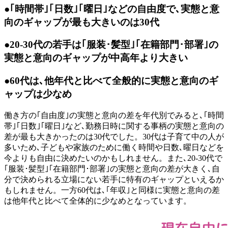
●｢時間帯｣｢日数｣｢曜日｣などの自由度で､実態と意
向のギャップが最も大きいのは30代
●20-30代の若手は｢服装･髪型｣｢在籍部門･部署｣の
実態と意向のギャップが中高年より大きい
●60代は､他年代と比べて全般的に実態と意向のギ
ャップは少なめ
働き方の｢自由度｣の実態と意向の差を年代別でみると､｢時間
帯｣｢日数｣｢曜日｣など､勤務日時に関する事柄の実態と意向の
差が最も大きかったのは30代でした。30代は子育て中の人が
多いため､子どもや家族のために働く時間や日数､曜日などを
今よりも自由に決めたいのかもしれません。また､20-30代で
｢服装･髪型｣｢在籍部門･部署｣の実態と意向の差が大きく､自
分で決められる立場にない若手に特有のギャップといえるか
もしれません。一方60代は､｢年収｣と同様に実態と意向の差
は他年代と比べて全体的に少なめとなっています。