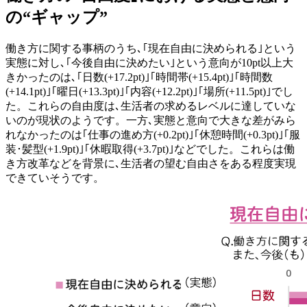
の“ギャップ”
働き方に関する事柄のうち､｢現在自由に決められる｣という
実態に対し､｢今後自由に決めたい｣という意向が10pt以上大
きかったのは､｢日数(+17.2pt)｣｢時間帯(+15.4pt)｣｢時間数
(+14.1pt)｣｢曜日(+13.3pt)｣｢内容(+12.2pt)｣｢場所(+11.5pt)｣でし
た。これらの自由度は､生活者の求めるレベルに達していな
いのが現状のようです。一方､実態と意向で大きな差がみら
れなかったのは｢仕事の進め方(+0.2pt)｣｢休憩時間(+0.3pt)｣｢服
装･髪型(+1.9pt)｣｢休暇取得(+3.7pt)｣などでした。これらは働
き方改革などを背景に､生活者の望む自由さをある程度実現
できていそうです。