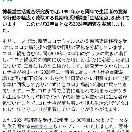
博報堂生活総合研究所では､1992年から隔年で生活者の意識
や行動を幅広く聴取する長期時系列調査｢生活定点｣を続けて
います。 このたび32年目となる2024年調査を実施しまし
た。
本リリースでは､新型コロナウィルスの５類感染症移行を受
けて､コロナ禍前後の意識や行動の変化を分析しています。
コロナ禍を含む6年間 (2018年-2024年)のグラフの動きに着目
し､コロナ禍以前の傾向に戻った項目と､新たに定着した項目
について､主要なものをご紹介します。調査データからは､コ
ロナ禍が始まった 2020年に一時的に高まった｢社会貢献意
識｣は再び低下傾向､外出を伴う｢日常のハレ消費｣は18年と同
水準に回復しており､いずれもコロナ禍前の傾向に戻ってき
ています。一方､コロナ禍で必要に迫られて始まったデジタ
ル生活やひとり時間ですが､その利便性や豊かさに生活者が
気づいたことで､コロナ禍が落ち着いた後も生活の｢デジタル
化｣と｢ひとり志向｣が定着していることがうかがえます。
また､2024年調査を受け､32年間･1,400項目におよぶデータを
無償公開する
webサイト
もアップデートいたしました。意外