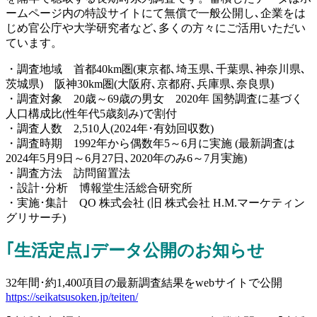
ームページ内の特設サイトにて無償で一般公開し､企業をは
じめ官公庁や大学研究者など､多くの方々にご活用いただい
ています。
・調査地域 首都40km圏(東京都､埼玉県､千葉県､神奈川県､
茨城県) 阪神30km圏(大阪府､京都府､兵庫県､奈良県)
・調査対象 20歳～69歳の男女 2020年 国勢調査に基づく
人口構成比(性年代5歳刻み)で割付
・調査人数 2,510人(2024年･有効回収数)
・調査時期 1992年から偶数年5～6月に実施 (最新調査は
2024年5月9日～6月27日､2020年のみ6～7月実施)
・調査方法 訪問留置法
・設計･分析 博報堂生活総合研究所
・実施･集計 QO 株式会社 (旧 株式会社 H.M.マーケティン
グリサーチ)
｢生活定点｣データ公開のお知らせ
32年間･約1,400項目の最新調査結果をwebサイトで公開
https://seikatsusoken.jp/teiten/