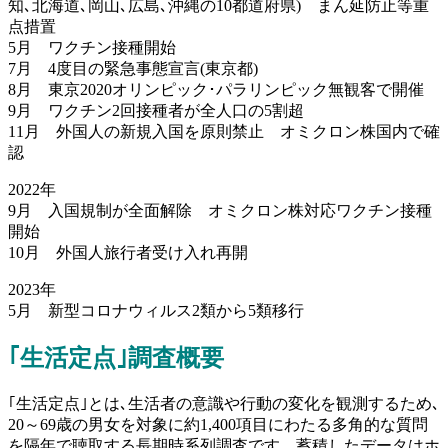
知､北海道､岡山､広島､沖縄の10都道府県) まん延防止等重
点措置
5月 ワクチン接種開始
7月 4度目の緊急事態宣言(東京都)
8月 東京2020オリンピック･パラリンピック無観客で開催
9月 ワクチン2回接種者が全人口の5割超
11月 外国人の新規入国を原則禁止 オミクロン株国内で確
認
2022年
9月 入国規制が全面解除 オミクロン株対応ワクチン接種
開始
10月 外国人旅行者受け入れ再開
2023年
5月 新型コロナウィルス2類から5類移行
｢生活定点｣調査概要
｢生活定点｣とは､生活者の意識や行動の変化を観測するため､
20～69歳の男女を対象に約1,400項目にわたる多角的な質問
を隔年で聴取する長期時系列調査です。蓄積したデータはホ