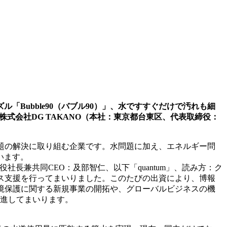
Bubble90（バブル90）」、水ですすぐだけで汚れも細
む株式会社DG TAKANO（本社：東京都台東区、代表取締役：
問題の解決に取り組む企業です。水問題に加え、エネルギー問
います。
社長兼共同CEO：及部智仁、以下「quantum」、読み方：ク
ース支援を行ってまいりました。このたびの出資により、博報
環境保護に関する新規事業の開拓や、グローバルビジネスの機
推進してまいります。