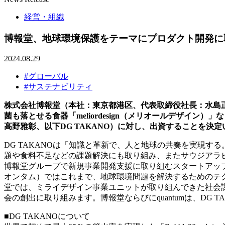
経営・組織
博報堂、地球環境保護をテーマにプロダクト開発に取
2024.08.29
#グローバル
#サステナビリティ
株式会社博報堂（本社：東京都港区、代表取締役社長：水島正幸
菌も落とせる食器「meliordesign（メリオールデザイ
高野雅彰、以下DG TAKANO）に対し、出資することを決
DG TAKANOは「知識と革新で、人と地球の共奏を実現
題や食料不足などの課題解決にも取り組み、またサウジアラ
博報堂グループで新規事業開発支援に取り組むスタートアップ・ス
オンタム）ではこれまで、地球環境問題を解決するためのテク
堂では、ミライデザイン事業ユニットが取り組んできた社会課
会の創出に取り組みます。博報堂ならびにquantumは、DG
■DG TAKANOについて