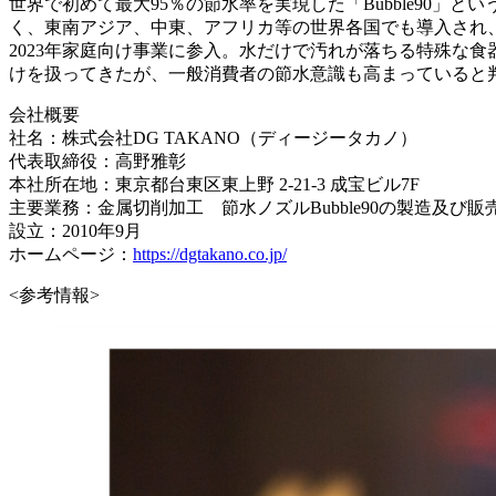
世界で初めて最大95％の節水率を実現した「Bubble90」
く、東南アジア、中東、アフリカ等の世界各国でも導入され、
2023年家庭向け事業に参入。水だけで汚れが落ちる特殊な
けを扱ってきたが、一般消費者の節水意識も高まっていると
会社概要
社名：株式会社DG TAKANO（ディージータカノ）
代表取締役：高野雅彰
本社所在地：東京都台東区東上野 2-21-3 成宝ビル7F
主要業務：金属切削加工 節水ノズルBubble90の製造及び
設立：2010年9月
ホームページ：
https://dgtakano.co.jp/
<参考情報>