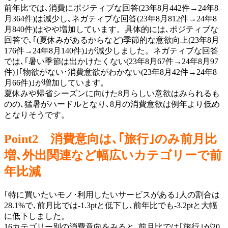
前年比では､消費にポジティブな回答(23年8月442件→24年8
月364件)は減少し､ネガティブな回答(23年8月812件→24年8
月840件)はやや増加しています。具体的には､ポジティブな
回答で､｢(夏休みがあるからなど)季節的な意欲向上(23年8月
176件→24年8月140件)｣が減少しました。ネガティブな回答
では､｢暑い季節は出かけたくない(23年8月67件→24年8月97
件)｣｢物欲がない･消費意欲がわかない(23年8月42件→24年8
月66件)｣が増加しています。
夏休みや帰省シーズンに向けた8月らしい意欲はみられるも
のの､猛暑がハードルとなり､8月の消費意欲は例年より低め
となりそうです。
Point2 消費意向は､｢旅行｣のみ前月比
増､外出関連など幅広いカテゴリーで前
年比減
｢特に買いたいモノ･利用したいサービスがある｣人の割合は
28.1%で､前月比では-1.3ptと低下し､前年比でも-3.2ptと大幅
に低下しました。
16カテゴリー別の消費意向をみると､前月比では｢旅行｣が20