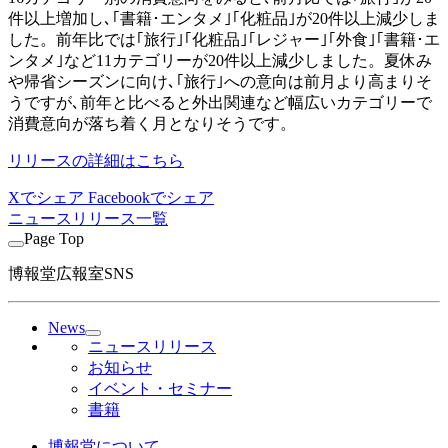
件以上増加し､｢書籍･エンタメ｣｢化粧品｣が20件以上減少しま
した。前年比では｢旅行｣｢化粧品｣｢レジャー｣｢外食｣｢書籍･エ
ンタメ｣など11カテゴリーが20件以上減少しました。夏休み
や帰省シーズンに向け､｢旅行｣への意向は前月より高まりそ
うですが､前年と比べると外出関連など幅広いカテゴリーで
消費意向が落ち着く月となりそうです。
リリースの詳細はこちら
Xでシェア
Facebookでシェア
ニュースリリース一覧
Page Top
博報堂広報室SNS
News
ニュースリリース
お知らせ
イベント・セミナー
書籍
博報堂について