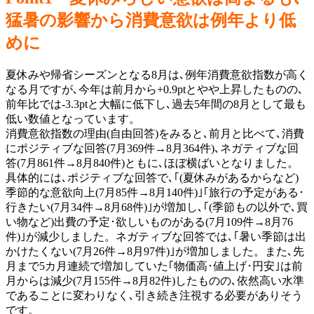
猛暑の影響から消費意欲は例年より低
めに
夏休みや帰省シーズンとなる8月は､例年消費意欲指数が高く
なる月ですが､今年は前月から+0.9ptとやや上昇したものの､
前年比では-3.3ptと大幅に低下し､過去5年間の8月として最も
低い数値となっています。
消費意欲指数の理由(自由回答)をみると､前月と比べて､消費
にポジティブな回答(7月369件→8月364件)､ネガティブな回
答(7月861件→8月840件)ともに､ほぼ横ばいとなりました。
具体的には､ポジティブな回答で､｢(夏休みがあるからなど)
季節的な意欲向上(7月85件→8月140件)｣｢旅行の予定がある･
行きたい(7月34件→8月68件)｣が増加し､｢(季節もの以外で､買
い物など)出費の予定･欲しいものがある(7月109件→8月76
件)｣が減少しました。ネガティブな回答では､｢暑い季節は出
かけたくない(7月26件→8月97件)｣が増加しました。また､先
月まで5カ月連続で増加していた｢物価高･値上げ･円安｣は前
月からは減少(7月155件→8月82件)したものの､依然高い水準
であることに変わりなく､引き続き注視する必要がありそう
です。