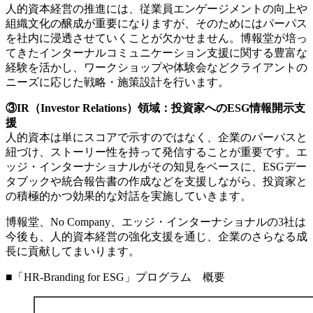
人的資本経営の推進には、従業員エンゲージメントの向上や
組織文化の醸成が重要になりますが、そのためにはパーパス
を社内に浸透させていくことが欠かせません。博報堂が培っ
てきたインターナルコミュニケーション支援に関する豊富な
経験を活かし、ワークショップや体験会などクライアントの
ニーズに応じた戦略・施策設計を行います。
③IR（Investor Relations）領域：投資家へのESG情報開示支
援
人的資本は単にスコアで示すのではなく、企業のパーパスと
紐づけ、ストーリー性を持って発信することが重要です。エ
ッジ・インターナショナルがその知見をベースに、ESGデー
タブックや統合報告書の作成などを支援しながら、投資家と
の積極的かつ効果的な対話を実施していきます。
博報堂、No Company、エッジ・インターナショナルの3社は
今後も、人的資本経営の強化支援を通じ、企業のさらなる成
長に貢献してまいります。
■「HR-Branding for ESG」プログラム 概要