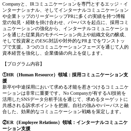
Companyと、IRコミュニケーションを専門とするエッジ・イ
ンターナショナル、そしてインターナルコミュニケーション
や企業トップのリーダーシップPRに多くの実績を持つ博報
堂の知見・経験を掛け合わせ、パーパスを起点に、採用コミ
ュニケーションの強化から、インターナルコミュニケーショ
ンを通じた従業員のモチベーション向上や組織文化の醸成、
そして投資家とのESG対話や対外的なPRまでをワンストッ
プで支援。３つのコミュニケーションフェーズを通じて人的
資本経営を強化し、企業価値の向上を促します。
【プログラム内容】
①HR（Human Resource）領域：採用コミュニケーション支
援
新卒や中途採用において求める才能を惹きつけるコミュニケ
ーションは非常に重要です。No Companyが有するAI技術を
活用したSNSデータ分析手法を通じて、求めるターゲットに
共感される訴求ポイントを把握。自社の強みやパーパスと融
合した、効果的なコミュニケーション戦略を策定します。
②ER（Employee Relations）領域：インターナルコミュニケ
ーション支援